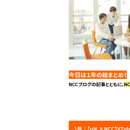
今日は１年の総まとめ！
NCCブログの記事とともに、
N
1月│【uN.×NCC】VTu