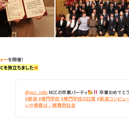
ィー
を開催！
CCを旅立ちました
@ncc_info
NCCの卒業パーティ
卒業おめでと
#新潟
#専門学校
#専門学校の日常
#新潟コンピュ
いか青春は – 緑黄色社会