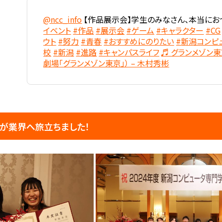
@ncc_info
【作品展示会】学生のみなさん、本当にお
イベント
#作品
#展示会
#ゲーム
#キャラクター
#CG
ウト
#努力
#青春
#おすすめにのりたい
#新潟コンピ
校
#新潟
#進路
#キャンパスライフ
♬ グランメゾン東京 
劇場「グランメゾン東京」） – 木村秀彬
生が業界へ旅立ちました！