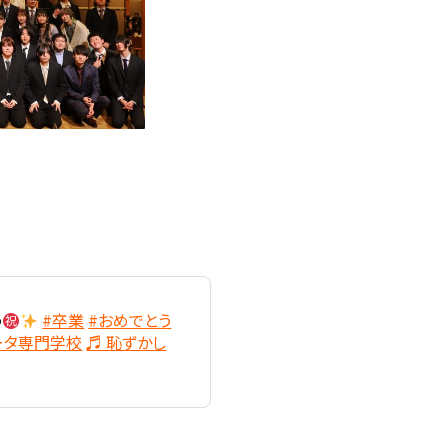
う
#卒業
#おめでとう
ータ専門学校
♬ 恥ずかし