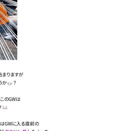
始まりますが
うか
？
、このGWは
す
ではGWに入る直前の