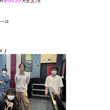
ザ科
ボウリング
大会
」を
トーは
」
す