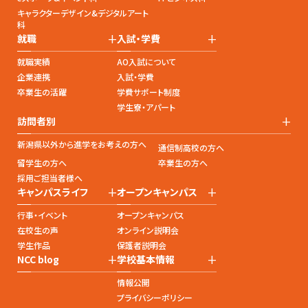
キャラクターデザイン&デジタルアート
科
+
+
就職
入試・学費
就職実績
AO入試について
企業連携
入試・学費
卒業生の活躍
学費サポート制度
学生寮・アパート
+
訪問者別
新潟県以外から進学をお考えの方へ
通信制高校の方へ
留学生の方へ
卒業生の方へ
採用ご担当者様へ
+
+
キャンパスライフ
オープンキャンパス
行事・イベント
オープンキャンパス
在校生の声
オンライン説明会
学生作品
保護者説明会
+
+
NCC blog
学校基本情報
情報公開
プライバシーポリシー