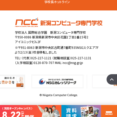
学校長ホットライン
学校法人 国際総合学園 新潟コンピュータ専門学校
〒950-0086 新潟県新潟市中央区花園1丁目1番15号2
アイコニックビル2F
※〒951-8063 新潟市中央区古町通7番町935NSGスクエア7F
より2/13（金）校舎移転しました
TEL：
（代表）025-227-1121
（就職相談室）025-227-1131
（入学相談室）0120-870-707 MAIL：
ncc@nsg.gr.jp
© Niigata Computer College.
〈 次回オープンキャンパス 〉
8.22
(SAT)
MENU
開催