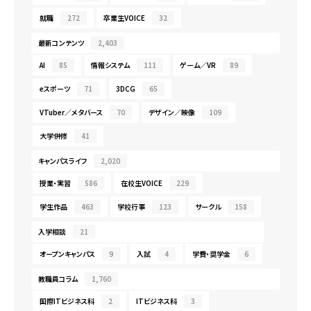
就職
272
卒業生VOICE
32
最新コンテンツ
2,403
AI
85
情報システム
111
ゲーム／VR
89
eスポーツ
71
3DCG
65
VTuber／メタバース
70
デザイン／映像
109
大学併修
41
キャンパスライフ
2,020
授業・実習
586
在校生VOICE
229
学生作品
463
学校行事
123
サークル
158
入学相談
21
オープンキャンパス
9
入試
4
学費・奨学金
6
教職員コラム
1,760
国際ITビジネス科
2
ITビジネス科
3