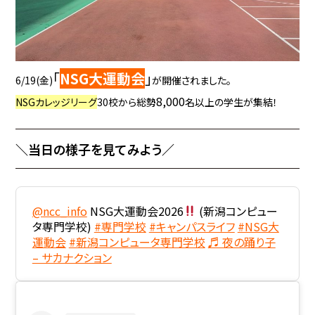
「
NSG大運動会
」
6/19(金)
が開催されました。
8,000
NSGカレッジリーグ
30校から総勢
名以上の学生が集結！
＼当日の様子を見てみよう／
@ncc_info
NSG大運動会2026
(新潟コンピュー
タ専門学校)
#専門学校
#キャンパスライフ
#NSG大
運動会
#新潟コンピュータ専門学校
♬ 夜の踊り子
– サカナクション