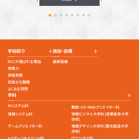
+
+
学校紹介
施設・設備
NCCが選ばれる理由
最新設備
実績力
資格実績
目指せる職種
よくある質問
+
学科
AIシステム科
動画・CG・Webクリエイター科
情報システム科
情報ビジネス大学科［産業能率大学
併修］
ゲームクリエイター科
情報デザイン大学科［開志創造大学
併修］
eスポーツ&イベント科
ITビジネス科