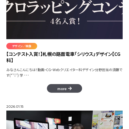
モーション集
Circle
デザイン／映像
フワッとパニックサーカス
【コンテスト入賞！】札幌の路面電車「シリウス」デザイン【CG
科】
みなさんこんにちは！動画・CG・Webクリエイター科デザイン分野担当の須藤で
す(*'▽') 学 ･･･
Parkour
more
2026.01.15
morningbroll