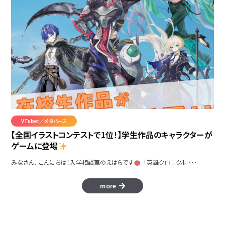
VTuber／メタバース
Caralos
【全国イラストコンテストで1位！】学生作品のキャラクターが
ゲームに登場
みなさん、 こんにちは！入学相談室のえはらです
「英雄クロニクル ･･･
more