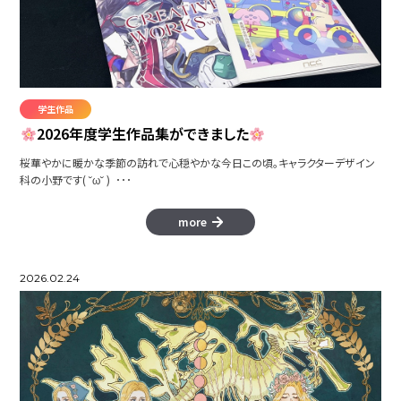
本を読む、世界が広がる
CUSTOM TANK
学生作品
2026年度学生作品集ができました
桜華やかに暖かな季節の訪れで心穏やかな今日この頃。キャラクターデザイン
astron
科の小野です( ˘ω˘ ) ･･･
more
2026.02.24
WINTER SPORTS
矢術師