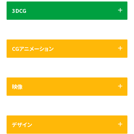
3DCG
てんくる
作品をタッチして拡大！
CGアニメーション
映像
マチ投げ！ぼ～え～前線
デザイン