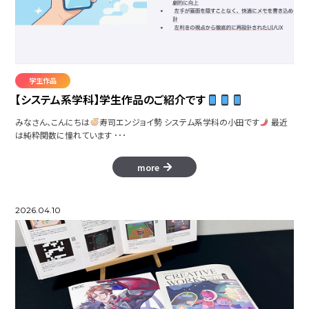
Colormity
学生作品
【システム系学科】学生作品のご紹介です
みなさん、こんにちは
寿司エンジョイ勢 システム系学科の小田です
最近
は純粋関数に憧れています ･･･
more NIIGATA
more
タイムレス アクトレス
2026.04.10
Don'tBe