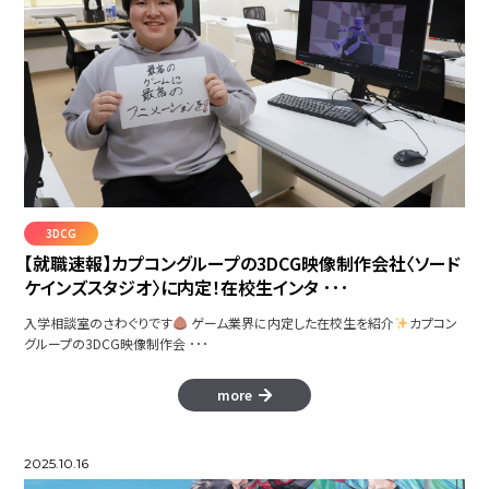
PRISMFLASH
3DCG
【就職速報】カプコングループの3DCG映像制作会社〈ソード
ケインズスタジオ〉に内定！在校生インタ ･･･
入学相談室のさわぐりです
ゲーム業界に内定した在校生を紹介
カプコン
グループの3DCG映像制作会 ･･･
more
SHAPE LINE
2025.10.16