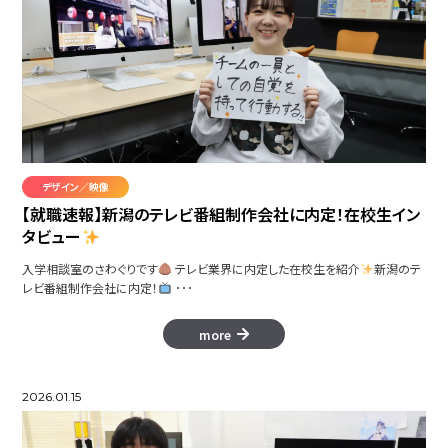
カチコチふわっぷ
ファンタジー GameEffect
デザイン／映像
【就職速報】新潟のテレビ番組制作会社に内定！在校生イン
タビュー
Frei
入学相談室のさわぐりです
テレビ業界に内定した在校生を紹介
新潟のテ
レビ番組制作会社に内定！
･･･
くにゃっとくれいず
more
2026.01.15
アニフェクト