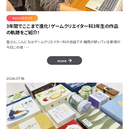
GlowSeeker
キャンパスライフ
3年間でここまで進化！ゲームクリエイター科3年生の作品
の軌跡をご紹介！
僕だけの世界
皆さん、こんにちはゲームクリエイター科の志田です 梅雨が続いている新潟の
今日この頃 ･･･
more
とある学生の一日～しゃがみによる
健康～
2026.07.18
HAMUND
アニメーション集