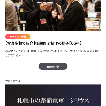
恋のイメージ
Slovoid
デザイン／映像
Batala Trejnado
【写真多数で紹介】後期修了制作の様子【CG科】
みなさんこんにちは！動画・CG・Webクリエイター科デザイン分野担当の須藤で
す(*’▽’) C ･･･
more
variousスマートフォンCM
2026.02.14
Hoppin' Froppy