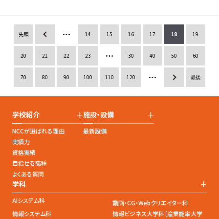
more
先頭
«
14
15
16
17
18
19
20
21
22
23
30
40
50
60
70
80
90
100
110
120
»
最後
+
+
学校紹介
施設・設備
NCCが選ばれる理由
最新設備
実績力
資格実績
目指せる職種
よくある質問
+
学科
AIシステム科
動画・CG・Webクリエイター科
情報システム科
情報ビジネス大学科［産業能率大学