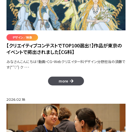
つづく。
デザイン／映像
【クリエイティブコンテストでTOP100選出！】作品が東京の
イベントで掲出されました【CG科】
CONNECT コネクト
みなさんこんにちは！動画・CG・Webクリエイター科デザイン分野担当の須藤で
Produce AdobeExpress
す(*'▽') ク ･･･
more
3DCGアニメーション集
2026.02.18