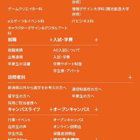
併修］
ゲームクリエイター科
情報デザイン大学科［開志創造大学
併修］
eスポーツ&イベント科
ITビジネス科
キャラクターデザイン&デジタルアート
科
+
+
就職
入試・学費
就職実績
AO入試について
企業連携
入試・学費
卒業生の活躍
学費サポート制度
学生寮・アパート
+
訪問者別
新潟県以外から進学をお考えの方へ
通信制高校の方へ
留学生の方へ
卒業生の方へ
採用ご担当者様へ
+
+
キャンパスライフ
オープンキャンパス
行事・イベント
オープンキャンパス
在校生の声
オンライン説明会
学生作品
保護者説明会
+
+
NCC blog
学校基本情報