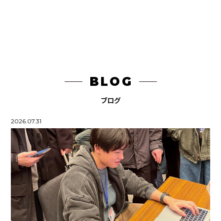
昼ごはん何にしようかな
作品をタッチして拡大！
compensation
BLOG
DragDragDragWire
ブログ
2026.07.31
PCの中で行われていること掃除編
KEN'S BURGER PR