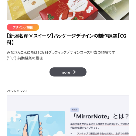
デザイン／映像
美しい村 弥彦
【新潟名産×スイーツ】パッケージデザインの制作課題【CG
科】
ニャくすてんド
みなさんこんにちは！CG科グラフィックデザインコース担当の須藤です
(*'▽') 前期授業の最後 ･･･
more
パルクール
2026.06.29
RAI PV
愚羅毘帝