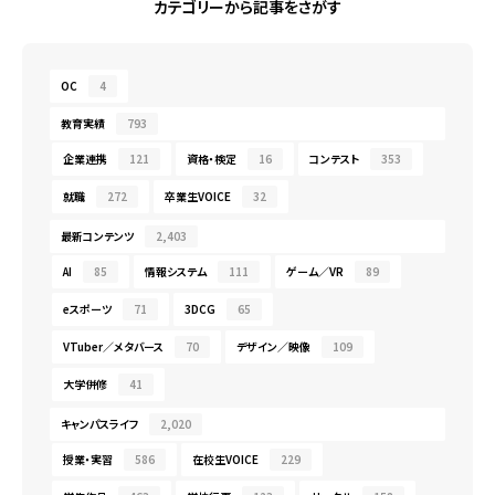
カテゴリーから記事をさがす
OC
4
教育実績
793
企業連携
121
資格・検定
16
コンテスト
353
就職
272
卒業生VOICE
32
最新コンテンツ
2,403
AI
85
情報システム
111
ゲーム／VR
89
eスポーツ
71
3DCG
65
VTuber／メタバース
70
デザイン／映像
109
大学併修
41
キャンパスライフ
2,020
授業・実習
586
在校生VOICE
229