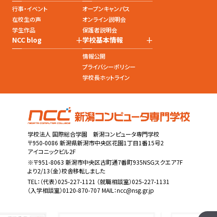
行事・イベント
オープンキャンパス
在校生の声
オンライン説明会
学生作品
保護者説明会
+
+
NCC blog
学校基本情報
情報公開
プライバシーポリシー
学校長ホットライン
学校法人 国際総合学園 新潟コンピュータ専門学校
〒950-0086 新潟県新潟市中央区花園1丁目1番15号2
アイコニックビル2F
※〒951-8063 新潟市中央区古町通7番町935NSGスクエア7F
より2/13（金）校舎移転しました
TEL：
（代表）025-227-1121
（就職相談室）025-227-1131
（入学相談室）0120-870-707 MAIL：
ncc@nsg.gr.jp