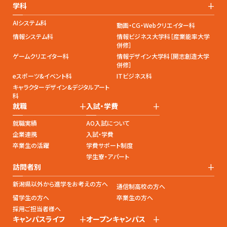
+
学科
AIシステム科
動画・CG・Webクリエイター科
情報システム科
情報ビジネス大学科［産業能率大学
併修］
ゲームクリエイター科
情報デザイン大学科［開志創造大学
併修］
eスポーツ&イベント科
ITビジネス科
キャラクターデザイン&デジタルアート
科
+
+
就職
入試・学費
就職実績
AO入試について
企業連携
入試・学費
卒業生の活躍
学費サポート制度
学生寮・アパート
+
訪問者別
新潟県以外から進学をお考えの方へ
通信制高校の方へ
留学生の方へ
卒業生の方へ
採用ご担当者様へ
+
+
キャンパスライフ
オープンキャンパス