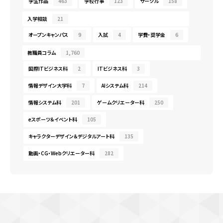
学生作品
463
学校行事
123
サークル
158
入学相談
21
オープンキャンパス
9
入試
4
学費・奨学金
6
教職員コラム
1,760
国際ITビジネス科
2
ITビジネス科
3
情報デザイン大学科
7
AIシステム科
214
情報システム科
201
ゲームクリエーター科
250
eスポーツ＆イベント科
105
キャラクターデザイン＆デジタルアート科
135
動画・CG・Webクリエーター科
282