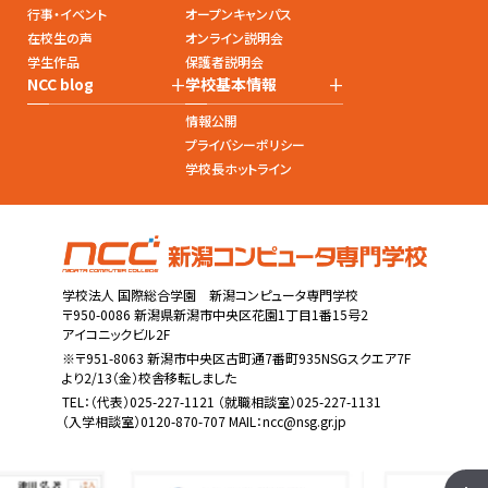
行事・イベント
オープンキャンパス
在校生の声
オンライン説明会
学生作品
保護者説明会
+
+
NCC blog
学校基本情報
情報公開
プライバシーポリシー
学校長ホットライン
学校法人 国際総合学園 新潟コンピュータ専門学校
〒950-0086 新潟県新潟市中央区花園1丁目1番15号2
アイコニックビル2F
※〒951-8063 新潟市中央区古町通7番町935NSGスクエア7F
より2/13（金）校舎移転しました
TEL：
（代表）025-227-1121
（就職相談室）025-227-1131
（入学相談室）0120-870-707 MAIL：
ncc@nsg.gr.jp