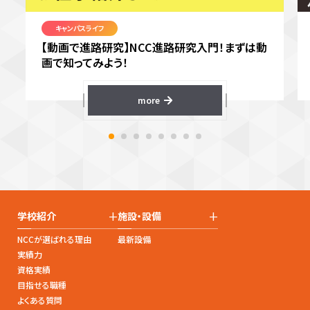
キャンパスライフ
【動画で進路研究】NCC進路研究入門！まずは動
画で知ってみよう！
more
+
+
学校紹介
施設・設備
NCCが選ばれる理由
最新設備
実績力
資格実績
目指せる職種
よくある質問