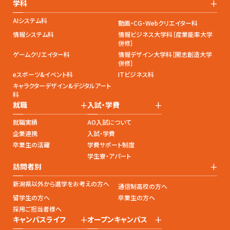
+
学科
AIシステム科
動画・CG・Webクリエイター科
情報システム科
情報ビジネス大学科［産業能率大学
併修］
ゲームクリエイター科
情報デザイン大学科［開志創造大学
併修］
eスポーツ&イベント科
ITビジネス科
キャラクターデザイン&デジタルアート
科
+
+
就職
入試・学費
就職実績
AO入試について
企業連携
入試・学費
卒業生の活躍
学費サポート制度
学生寮・アパート
+
訪問者別
新潟県以外から進学をお考えの方へ
通信制高校の方へ
留学生の方へ
卒業生の方へ
採用ご担当者様へ
+
+
キャンパスライフ
オープンキャンパス