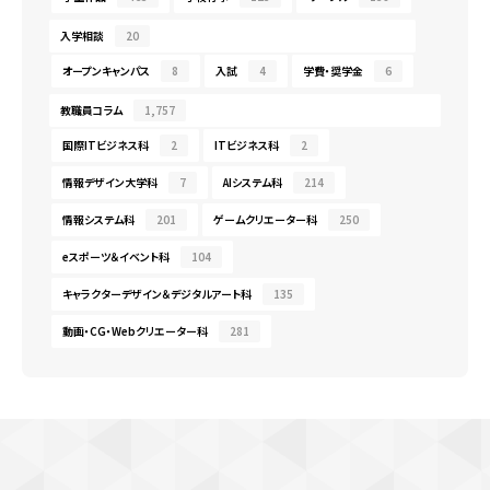
入学相談
20
オープンキャンパス
8
入試
4
学費・奨学金
6
教職員コラム
1,757
国際ITビジネス科
2
ITビジネス科
2
情報デザイン大学科
7
AIシステム科
214
情報システム科
201
ゲームクリエーター科
250
eスポーツ＆イベント科
104
キャラクターデザイン＆デジタルアート科
135
動画・CG・Webクリエーター科
281