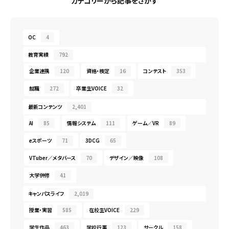
カテゴリーから記事をさがす
OC
4
教育実績
792
企業連携
120
資格・検定
16
コンテスト
353
就職
272
卒業生VOICE
32
最新コンテンツ
2,401
AI
85
情報システム
111
ゲーム／VR
89
eスポーツ
71
3DCG
65
VTuber／メタバース
70
デザイン／映像
108
大学併修
41
キャンパスライフ
2,019
授業・実習
585
在校生VOICE
229
学生作品
463
学校行事
123
サークル
158