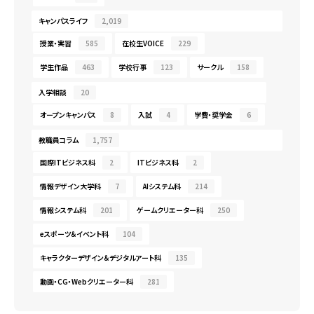
キャンパスライフ
2,019
授業・実習
585
在校生VOICE
229
学生作品
463
学校行事
123
サークル
158
入学相談
20
オープンキャンパス
8
入試
4
学費・奨学金
6
教職員コラム
1,757
国際ITビジネス科
2
ITビジネス科
2
情報デザイン大学科
7
AIシステム科
214
情報システム科
201
ゲームクリエーター科
250
eスポーツ＆イベント科
104
キャラクターデザイン＆デジタルアート科
135
動画・CG・Webクリエーター科
281