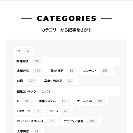
CATEGORIES
カテゴリーから記事をさがす
OC
4
教育実績
792
企業連携
120
資格・検定
16
コンテスト
353
就職
272
卒業生VOICE
32
最新コンテンツ
2,401
AI
85
情報システム
111
ゲーム／VR
89
eスポーツ
71
3DCG
65
VTuber／メタバース
70
デザイン／映像
108
大学併修
41