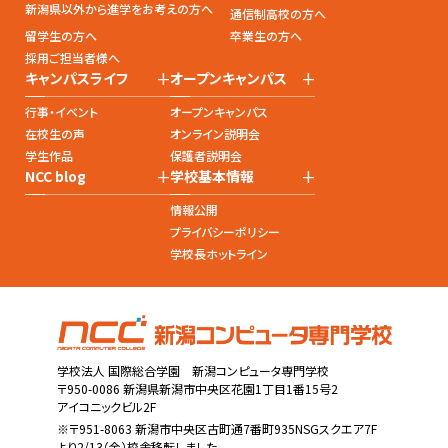
新潟県以外から進学をお考えの方へ
通信制高校の方へ
留学生の方へ
卒業生の方へ
採用ご担当者様へ
+
+
キャンパスライフ
オープンキャンパス
行事・イベント
オープンキャンパス
在校生の声
オンライン説明会
学生作品
保護者説明会
+
+
NCC blog
学校基本情報
情報公開
プライバシーポリシー
学校長ホットライン
学校法人 国際総合学園 新潟コンピュータ専門学校
〒950-0086 新潟県新潟市中央区花園1丁目1番15号2
アイコニックビル2F
※〒951-8063 新潟市中央区古町通7番町935NSGスクエア7F
より2/13（金）校舎移転しました