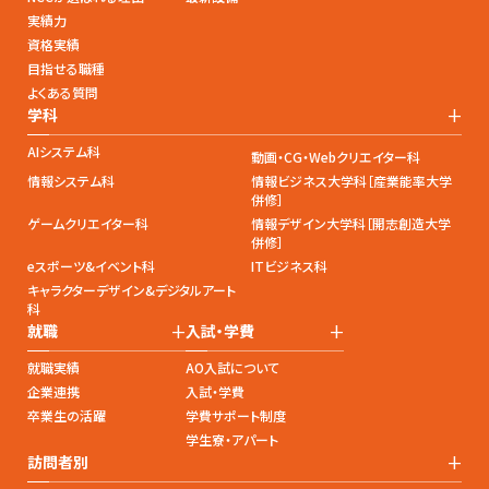
実績力
資格実績
目指せる職種
よくある質問
+
学科
AIシステム科
動画・CG・Webクリエイター科
情報システム科
情報ビジネス大学科［産業能率大学
併修］
ゲームクリエイター科
情報デザイン大学科［開志創造大学
併修］
eスポーツ&イベント科
ITビジネス科
キャラクターデザイン&デジタルアート
科
+
+
就職
入試・学費
就職実績
AO入試について
企業連携
入試・学費
卒業生の活躍
学費サポート制度
学生寮・アパート
+
訪問者別