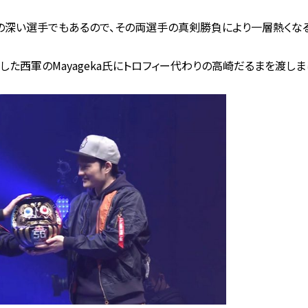
の深い選手でもあるので、その両選手の真剣勝負により一層熱くなる
た西軍のMayageka氏にトロフィー代わりの高崎だるまを渡しま