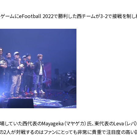
ゲームにeFootball 2022で勝利した西チームが3-2で接戦を
て出場していた西代表のMayageka（マヤゲカ）氏、東代表のLeva（
舞台でその2人が対戦するのはファンにとっても非常に貴重で注目度の高