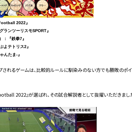
tball 2022』
『グランツーリスモSPORT』
グ）：『鉄拳7』
よぷよテトリス2』
じゃんたま-』
ックアップされるゲームは、比較的ルールに馴染みのない方でも勝敗のポ
otball 2022』
が選ばれ、その試合解説者として抜擢いただきまし