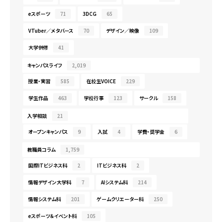
eスポーツ
71
3DCG
65
VTuber／メタバース
70
デザイン／映像
109
大学併修
41
キャンパスライフ
2,019
授業・実習
585
在校生VOICE
229
学生作品
463
学校行事
123
サークル
158
入学相談
21
オープンキャンパス
9
入試
4
学費・奨学金
6
教職員コラム
1,759
国際ITビジネス科
2
ITビジネス科
2
情報デザイン大学科
7
AIシステム科
214
情報システム科
201
ゲームクリエーター科
250
eスポーツ＆イベント科
105