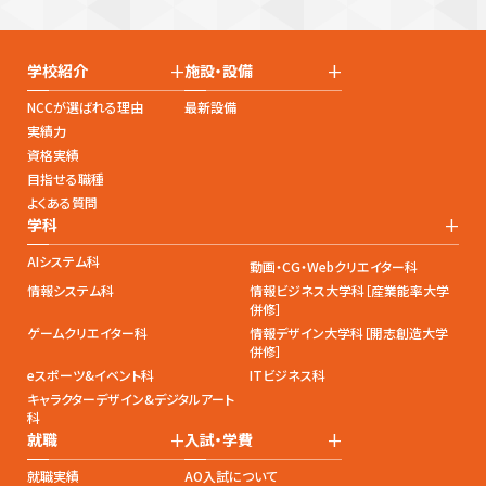
+
+
学校紹介
施設・設備
NCCが選ばれる理由
最新設備
実績力
資格実績
目指せる職種
よくある質問
+
学科
AIシステム科
動画・CG・Webクリエイター科
情報システム科
情報ビジネス大学科［産業能率大学
併修］
ゲームクリエイター科
情報デザイン大学科［開志創造大学
併修］
eスポーツ&イベント科
ITビジネス科
キャラクターデザイン&デジタルアート
科
+
+
就職
入試・学費
就職実績
AO入試について