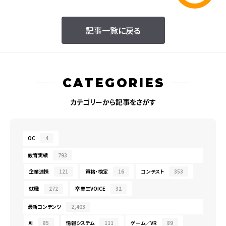
記事一覧に戻る
CATEGORIES
カテゴリーから記事をさがす
OC
4
教育実績
793
企業連携
121
資格・検定
16
コンテスト
353
就職
272
卒業生VOICE
32
最新コンテンツ
2,403
AI
85
情報システム
111
ゲーム／VR
89