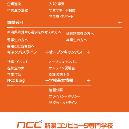
企業連携
入試・学費
卒業生の活躍
学費サポート制度
学生寮・アパート
+
訪問者別
新潟県以外から進学をお考えの方へ
通信制高校の方へ
留学生の方へ
卒業生の方へ
採用ご担当者様へ
+
+
キャンパスライフ
オープンキャンパス
行事・イベント
オープンキャンパス
在校生の声
オンライン説明会
学生作品
保護者説明会
+
+
NCC blog
学校基本情報
情報公開
プライバシーポリシー
学校長ホットライン