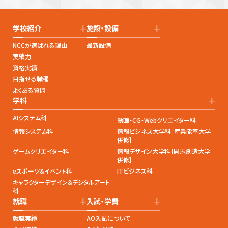
+
+
学校紹介
施設・設備
NCCが選ばれる理由
最新設備
実績力
資格実績
目指せる職種
よくある質問
+
学科
AIシステム科
動画・CG・Webクリエイター科
情報システム科
情報ビジネス大学科［産業能率大学
併修］
ゲームクリエイター科
情報デザイン大学科［開志創造大学
併修］
eスポーツ&イベント科
ITビジネス科
キャラクターデザイン&デジタルアート
科
+
+
就職
入試・学費
就職実績
AO入試について