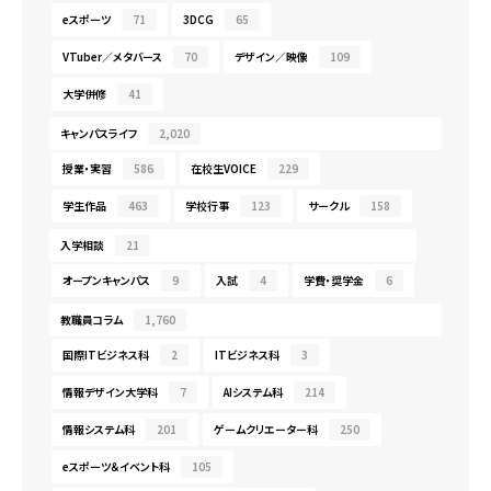
eスポーツ
71
3DCG
65
VTuber／メタバース
70
デザイン／映像
109
大学併修
41
キャンパスライフ
2,020
授業・実習
586
在校生VOICE
229
学生作品
463
学校行事
123
サークル
158
入学相談
21
オープンキャンパス
9
入試
4
学費・奨学金
6
教職員コラム
1,760
国際ITビジネス科
2
ITビジネス科
3
情報デザイン大学科
7
AIシステム科
214
情報システム科
201
ゲームクリエーター科
250
eスポーツ＆イベント科
105