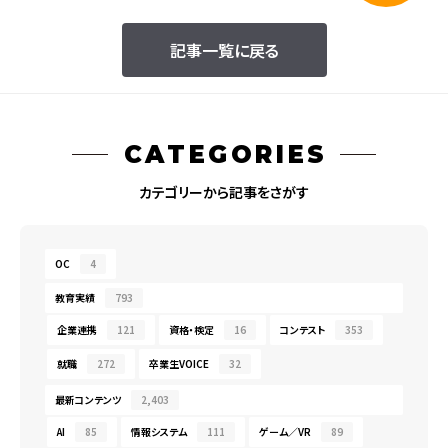
記事一覧に戻る
CATEGORIES
カテゴリーから記事をさがす
OC
4
教育実績
793
企業連携
121
資格・検定
16
コンテスト
353
就職
272
卒業生VOICE
32
最新コンテンツ
2,403
AI
85
情報システム
111
ゲーム／VR
89