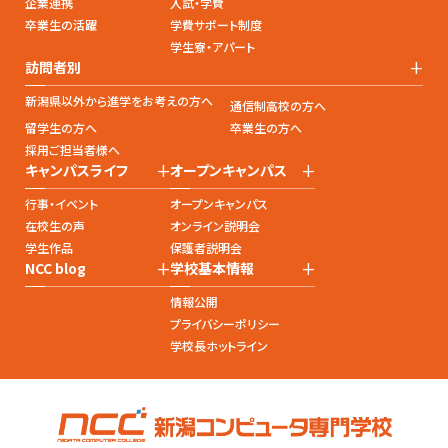
企業連携
入試・学費
卒業生の活躍
学費サポート制度
学生寮・アパート
+
訪問者別
新潟県以外から進学をお考えの方へ
通信制高校の方へ
留学生の方へ
卒業生の方へ
採用ご担当者様へ
+
+
キャンパスライフ
オープンキャンパス
行事・イベント
オープンキャンパス
在校生の声
オンライン説明会
学生作品
保護者説明会
+
+
NCC blog
学校基本情報
情報公開
プライバシーポリシー
学校長ホットライン