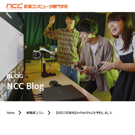
BLOG
NCC Blog
Home
教職員コラム
【9月23日発売】AirPodsPro2を予約しました