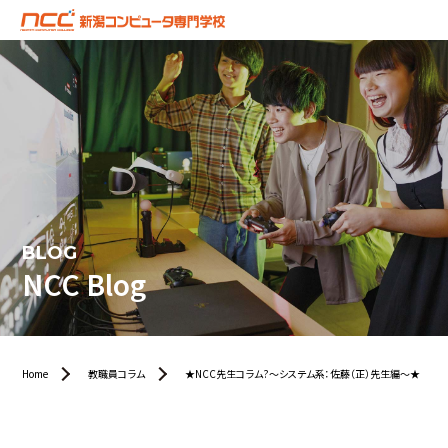
BLOG
NCC Blog
Home
教職員コラム
★NCC先生コラム?〜システム系：佐藤（正）先生編〜★