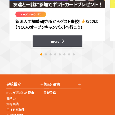
オープンキャンパス
新潟人工知能研究所からゲスト来校！
8/22は
【NCCのオープンキャンパス】へ行こう！
more
+
+
学校紹介
施設・設備
NCCが選ばれる理由
最新設備
実績力
資格実績
目指せる職種