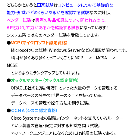
どちらかというと
国家試験
は
コンピュータについて基礎的な
能力・知識がどのくらいあるかを確認する試験
なのに対し、
ベンダー試験
は
実際の製品知識について問われるので、
即戦力として力があるかを確認する試験
になっています！
システム系では次のベンダー試験を受験しています。
●
ＭＣＰ（マイクロソフト認定資格）
Microsoft社の試験。Windows Serverなどの知識が問われます。
科目が多くあり多くとっていくごとにMCP -> MCSA ->
MCSE
というようにランクアップしていけます。
●
オラクルマスター（オラクル認定資格）
ORACLE社の試験。何万件といった大量のデータを管理する
データベースの分野で世界一のシェアを持っている。
データベースの管理や操作方法を問う試験。
●
ＣＣＮＡ（シスコ認定資格）
Cisco Systems社の試験。インターネットを支えているルーター
という装置の管理・設定に対する知識を問う試験。
ネットワークエンジニアになるためには必須の試験である。