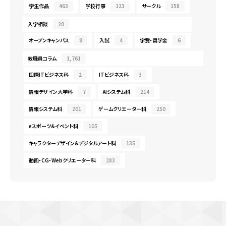
学生作品
463
学校行事
123
サークル
158
入学相談
20
オープンキャンパス
8
入試
4
学費・奨学金
6
教職員コラム
1,761
国際ITビジネス科
2
ITビジネス科
3
情報デザイン大学科
7
AIシステム科
214
情報システム科
201
ゲームクリエーター科
250
eスポーツ＆イベント科
105
キャラクターデザイン＆デジタルアート科
135
動画・CG・Webクリエーター科
283