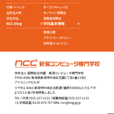
行事・イベント
オープンキャンパス
在校生の声
オンライン説明会
学生作品
保護者説明会
+
+
NCC blog
学校基本情報
情報公開
プライバシーポリシー
学校長ホットライン
学校法人 国際総合学園 新潟コンピュータ専門学校
〒950-0086 新潟県新潟市中央区花園1丁目1番15号2
アイコニックビル2F
※〒951-8063 新潟市中央区古町通7番町935NSGスクエア7F
より2/13（金）校舎移転しました
TEL：
（代表）025-227-1121
（就職相談室）025-227-1131
（入学相談室）0120-870-707 MAIL：
ncc@nsg.gr.jp