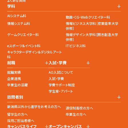
よくある質問
+
学科
AIシステム科
動画・CG・Webクリエイター科
情報システム科
情報ビジネス大学科［産業能率大学
併修］
ゲームクリエイター科
情報デザイン大学科［開志創造大学
併修］
eスポーツ&イベント科
ITビジネス科
キャラクターデザイン&デジタルアート
科
+
+
就職
入試・学費
就職実績
AO入試について
企業連携
入試・学費
卒業生の活躍
学費サポート制度
学生寮・アパート
+
訪問者別
新潟県以外から進学をお考えの方へ
通信制高校の方へ
留学生の方へ
卒業生の方へ
採用ご担当者様へ
+
+
キャンパスライフ
オープンキャンパス