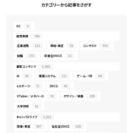
カテゴリーから記事をさがす
OC
4
教育実績
794
企業連携
122
資格・検定
16
コンテスト
353
就職
272
卒業生VOICE
32
最新コンテンツ
2,402
AI
85
情報システム
111
ゲーム／VR
89
eスポーツ
71
3DCG
65
VTuber／メタバース
70
デザイン／映像
109
大学併修
41
キャンパスライフ
2,021
授業・実習
587
在校生VOICE
229