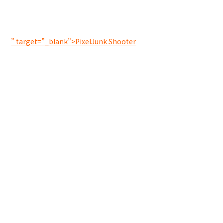
” target=”_blank”>PixelJunk Shooter