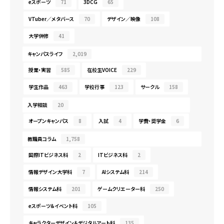
eスポーツ
71
3DCG
65
VTuber／メタバース
70
デザイン／映像
108
大学併修
41
キャンパスライフ
2,019
授業・実習
585
在校生VOICE
229
学生作品
463
学校行事
123
サークル
158
入学相談
20
オープンキャンパス
8
入試
4
学費・奨学金
6
教職員コラム
1,758
国際ITビジネス科
2
ITビジネス科
2
情報デザイン大学科
7
AIシステム科
214
情報システム科
201
ゲームクリエーター科
250
eスポーツ＆イベント科
105
キャラクターデザイン＆デジタルアート科
135