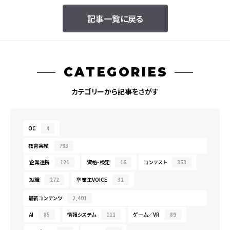
記事一覧に戻る
CATEGORIES
カテゴリーから記事をさがす
OC
4
教育実績
793
企業連携
121
資格・検定
16
コンテスト
353
就職
272
卒業生VOICE
32
最新コンテンツ
2,401
AI
85
情報システム
111
ゲーム／VR
89