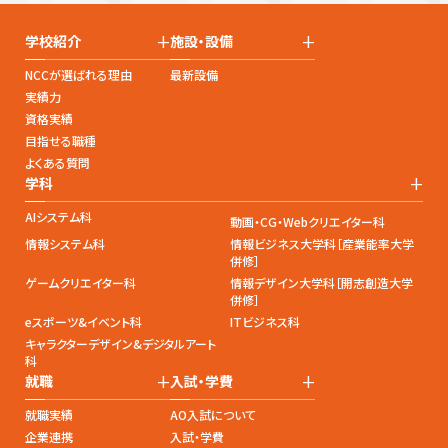
+
+
学校紹介
施設・設備
NCCが選ばれる理由
最新設備
実績力
資格実績
目指せる職種
よくある質問
+
学科
AIシステム科
動画・CG・Webクリエイター科
情報システム科
情報ビジネス大学科［産業能率大学
併修］
ゲームクリエイター科
情報デザイン大学科［開志創造大学
併修］
eスポーツ&イベント科
ITビジネス科
キャラクターデザイン&デジタルアート
科
+
+
就職
入試・学費
就職実績
AO入試について
企業連携
入試・学費