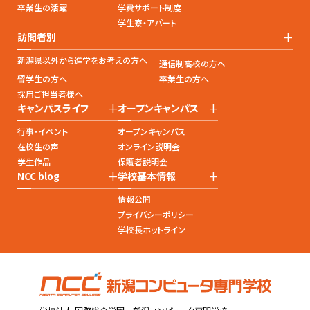
卒業生の活躍
学費サポート制度
学生寮・アパート
+
訪問者別
新潟県以外から進学をお考えの方へ
通信制高校の方へ
留学生の方へ
卒業生の方へ
採用ご担当者様へ
+
+
キャンパスライフ
オープンキャンパス
行事・イベント
オープンキャンパス
在校生の声
オンライン説明会
学生作品
保護者説明会
+
+
NCC blog
学校基本情報
情報公開
プライバシーポリシー
学校長ホットライン