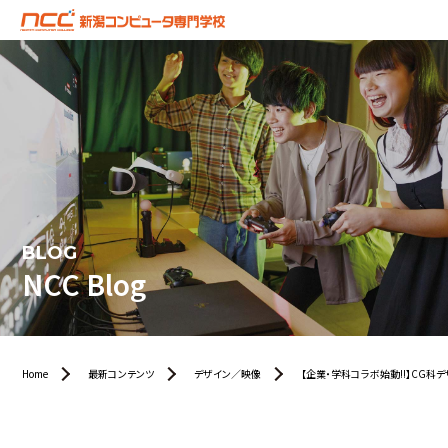
BLOG
NCC Blog
Home
最新コンテンツ
デザイン／映像
【企業・学科コラボ始動!!】CG科