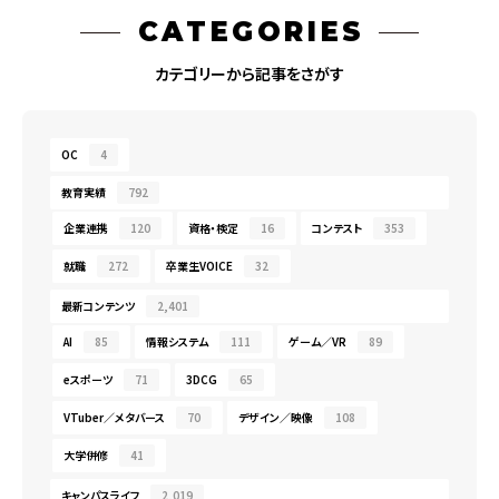
CATEGORIES
カテゴリーから記事をさがす
OC
4
教育実績
792
企業連携
120
資格・検定
16
コンテスト
353
就職
272
卒業生VOICE
32
最新コンテンツ
2,401
AI
85
情報システム
111
ゲーム／VR
89
eスポーツ
71
3DCG
65
VTuber／メタバース
70
デザイン／映像
108
大学併修
41
キャンパスライフ
2,019