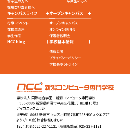
留学生の方へ
卒業生の方へ
採用ご担当者様へ
+
+
キャンパスライフ
オープンキャンパス
行事・イベント
オープンキャンパス
在校生の声
オンライン説明会
学生作品
保護者説明会
+
+
NCC blog
学校基本情報
情報公開
プライバシーポリシー
学校長ホットライン
学校法人 国際総合学園 新潟コンピュータ専門学校
〒950-0086 新潟県新潟市中央区花園1丁目1番15号2
アイコニックビル2F
※〒951-8063 新潟市中央区古町通7番町935NSGスクエア7F
より2/13（金）校舎移転しました
TEL：
（代表）025-227-1121
（就職相談室）025-227-1131