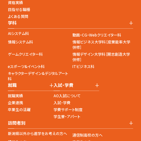
資格実績
目指せる職種
よくある質問
+
学科
AIシステム科
動画・CG・Webクリエイター科
情報システム科
情報ビジネス大学科［産業能率大学
併修］
ゲームクリエイター科
情報デザイン大学科［開志創造大学
併修］
eスポーツ&イベント科
ITビジネス科
キャラクターデザイン&デジタルアート
科
+
+
就職
入試・学費
就職実績
AO入試について
企業連携
入試・学費
卒業生の活躍
学費サポート制度
学生寮・アパート
+
訪問者別
新潟県以外から進学をお考えの方へ
通信制高校の方へ