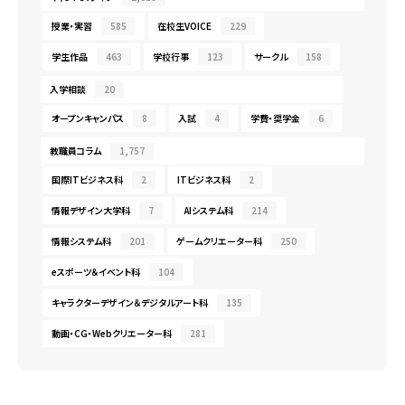
授業・実習
585
在校生VOICE
229
学生作品
463
学校行事
123
サークル
158
入学相談
20
オープンキャンパス
8
入試
4
学費・奨学金
6
教職員コラム
1,757
国際ITビジネス科
2
ITビジネス科
2
情報デザイン大学科
7
AIシステム科
214
情報システム科
201
ゲームクリエーター科
250
eスポーツ＆イベント科
104
キャラクターデザイン＆デジタルアート科
135
動画・CG・Webクリエーター科
281