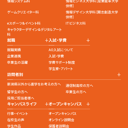
情報システム科
情報ビジネス大学科［産業能率大学
併修］
ゲームクリエイター科
情報デザイン大学科［開志創造大学
併修］
eスポーツ&イベント科
ITビジネス科
キャラクターデザイン&デジタルアート
科
+
+
就職
入試・学費
就職実績
AO入試について
企業連携
入試・学費
卒業生の活躍
学費サポート制度
学生寮・アパート
+
訪問者別
新潟県以外から進学をお考えの方へ
通信制高校の方へ
留学生の方へ
卒業生の方へ
採用ご担当者様へ
+
+
キャンパスライフ
オープンキャンパス
行事・イベント
オープンキャンパス
在校生の声
オンライン説明会
学生作品
保護者説明会