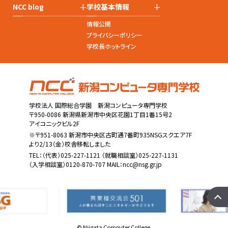
+
+
NCC blog
学校基本情報
情報公開
プライバシーポリシー
学校長ホットライン
学校法人 国際総合学園 新潟コンピュータ専門学校
〒950-0086 新潟県新潟市中央区花園1丁目1番15号2
アイコニックビル2F
※〒951-8063 新潟市中央区古町通7番町935NSGスクエア7F
より2/13（金）校舎移転しました
TEL：
（代表）025-227-1121
（就職相談室）025-227-1131
（入学相談室）0120-870-707 MAIL：
ncc@nsg.gr.jp
© Niigata Computer College.