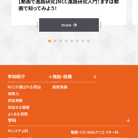
【動画で進路研究】NCC進路研究入門！まずは動
画で知ってみよう！
more
+
+
学校紹介
施設・設備
NCCが選ばれる理由
最新設備
実績力
資格実績
目指せる職種
よくある質問
+
学科
AIシステム科
動画・CG・Webクリエイター科