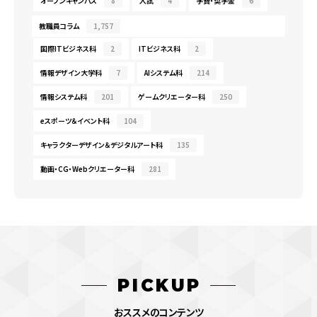
オープンキャンパス
8
入試
4
学費・奨学金
6
教職員コラム
1,757
国際ITビジネス科
2
ITビジネス科
2
情報デザイン大学科
7
AIシステム科
214
情報システム科
201
ゲームクリエーター科
250
eスポーツ＆イベント科
104
キャラクターデザイン＆デジタルアート科
135
動画・CG・Webクリエーター科
281
PICKUP
おススメのコンテンツ