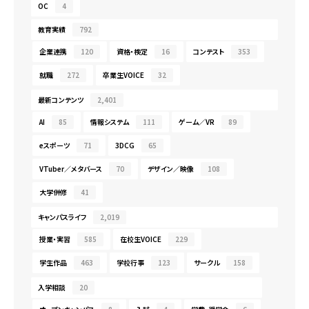
OC
4
教育実績
792
企業連携
120
資格・検定
16
コンテスト
353
就職
272
卒業生VOICE
32
最新コンテンツ
2,401
AI
85
情報システム
111
ゲーム／VR
89
eスポーツ
71
3DCG
65
VTuber／メタバース
70
デザイン／映像
108
大学併修
41
キャンパスライフ
2,019
授業・実習
585
在校生VOICE
229
学生作品
463
学校行事
123
サークル
158
入学相談
20