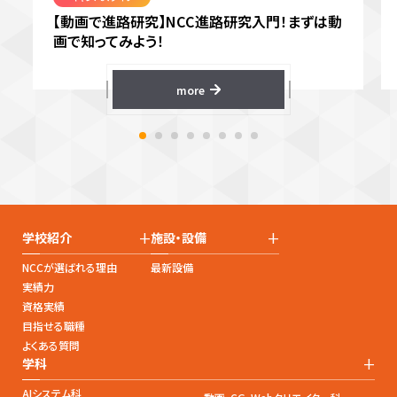
【動画で進路研究】NCC進路研究入門！まずは動
画で知ってみよう！
more
+
+
学校紹介
施設・設備
NCCが選ばれる理由
最新設備
実績力
資格実績
目指せる職種
よくある質問
+
学科
AIシステム科