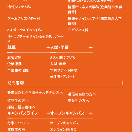
動画・CG・Webクリエイター科
情報システム科
情報ビジネス大学科［産業能率大学
併修］
ゲームクリエイター科
情報デザイン大学科［開志創造大学
併修］
eスポーツ&イベント科
ITビジネス科
キャラクターデザイン&デジタルアート
科
+
+
就職
入試・学費
就職実績
AO入試について
企業連携
入試・学費
卒業生の活躍
学費サポート制度
学生寮・アパート
+
訪問者別
新潟県以外から進学をお考えの方へ
通信制高校の方へ
留学生の方へ
卒業生の方へ
採用ご担当者様へ
+
+
キャンパスライフ
オープンキャンパス
行事・イベント
オープンキャンパス
在校生の声
オンライン説明会