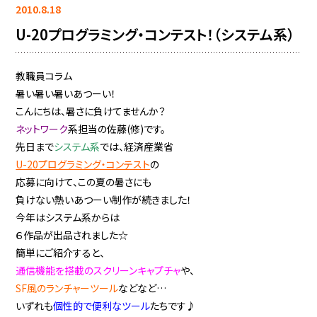
2010.8.18
U-20プログラミング・コンテスト！（システム系）
教職員コラム
暑い暑い暑いあつーい！
こんにちは、暑さに負けてませんか？
ネットワーク
系担当の佐藤(修)です。
先日まで
システム系
では、経済産業省
U-20プログラミング・コンテスト
の
応募に向けて、この夏の暑さにも
負けない熱いあつーい制作が続きました！
今年はシステム系からは
６作品が出品されました☆
簡単にご紹介すると、
通信機能を搭載のスクリーンキャプチャ
や、
SF風のランチャーツール
などなど…
いずれも
個性的で便利なツール
たちです♪