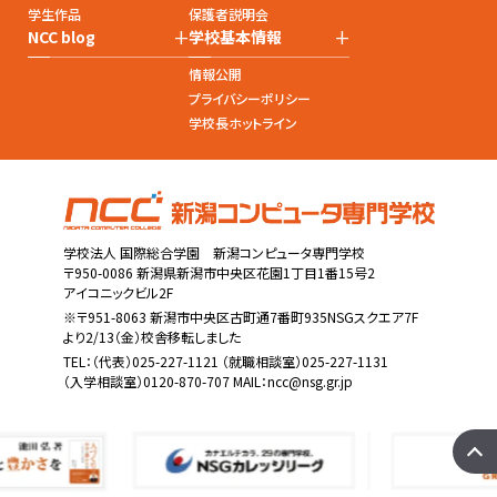
学生作品
保護者説明会
+
+
NCC blog
学校基本情報
情報公開
プライバシーポリシー
学校長ホットライン
学校法人 国際総合学園 新潟コンピュータ専門学校
〒950-0086 新潟県新潟市中央区花園1丁目1番15号2
アイコニックビル2F
※〒951-8063 新潟市中央区古町通7番町935NSGスクエア7F
より2/13（金）校舎移転しました
TEL：
（代表）025-227-1121
（就職相談室）025-227-1131
（入学相談室）0120-870-707 MAIL：
ncc@nsg.gr.jp