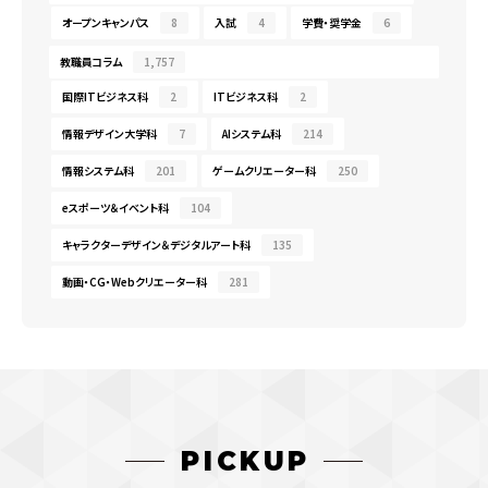
オープンキャンパス
8
入試
4
学費・奨学金
6
教職員コラム
1,757
国際ITビジネス科
2
ITビジネス科
2
情報デザイン大学科
7
AIシステム科
214
情報システム科
201
ゲームクリエーター科
250
eスポーツ＆イベント科
104
キャラクターデザイン＆デジタルアート科
135
動画・CG・Webクリエーター科
281
PICKUP