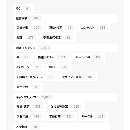
OC
4
教育実績
792
企業連携
120
資格・検定
16
コンテスト
353
就職
272
卒業生VOICE
32
最新コンテンツ
2,401
AI
85
情報システム
111
ゲーム／VR
89
eスポーツ
71
3DCG
65
VTuber／メタバース
70
デザイン／映像
108
大学併修
41
キャンパスライフ
2,019
授業・実習
585
在校生VOICE
229
学生作品
463
学校行事
123
サークル
158
入学相談
20