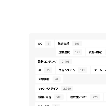
OC
4
教育実績
793
企業連携
121
資格・検定
最新コンテンツ
2,401
AI
85
情報システム
111
ゲーム／V
大学併修
41
キャンパスライフ
2,019
授業・実習
585
在校生VOICE
229