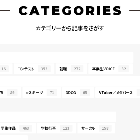
CATEGORIES
カテゴリーから記事をさがす
16
コンテスト
353
就職
272
卒業生VOICE
32
R
89
eスポーツ
71
3DCG
65
VTuber／メタバース
学生作品
463
学校行事
123
サークル
158