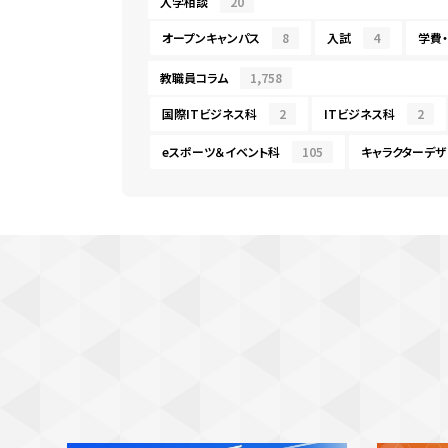
入学相談
20
オープンキャンパス
8
入試
4
学費
教職員コラム
1,758
国際ITビジネス科
2
ITビジネス科
2
eスポーツ＆イベント科
105
キャラクターデザ