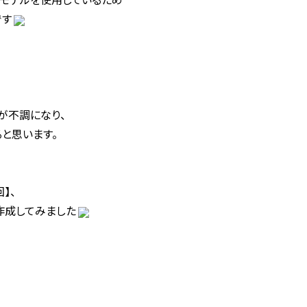
です
が不調になり、
と思います。
】、
作成してみました