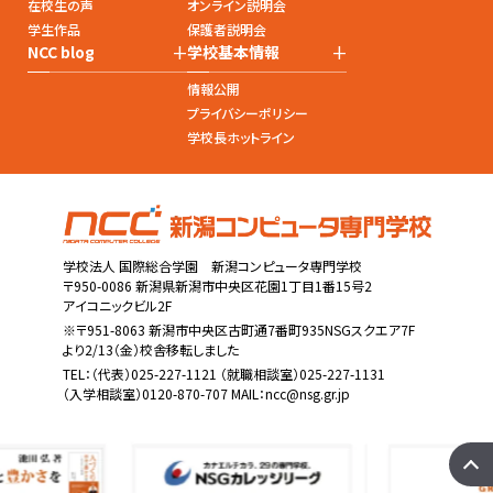
在校生の声
オンライン説明会
学生作品
保護者説明会
+
+
NCC blog
学校基本情報
情報公開
プライバシーポリシー
学校長ホットライン
学校法人 国際総合学園 新潟コンピュータ専門学校
〒950-0086 新潟県新潟市中央区花園1丁目1番15号2
アイコニックビル2F
※〒951-8063 新潟市中央区古町通7番町935NSGスクエア7F
より2/13（金）校舎移転しました
TEL：
（代表）025-227-1121
（就職相談室）025-227-1131
（入学相談室）0120-870-707 MAIL：
ncc@nsg.gr.jp