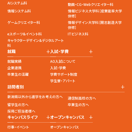
AIシステム科
動画・CG・Webクリエイター科
情報システム科
情報ビジネス大学科［産業能率大学
併修］
ゲームクリエイター科
情報デザイン大学科［開志創造大学
併修］
eスポーツ&イベント科
ITビジネス科
キャラクターデザイン&デジタルアート
科
+
+
就職
入試・学費
就職実績
AO入試について
企業連携
入試・学費
卒業生の活躍
学費サポート制度
学生寮・アパート
+
訪問者別
新潟県以外から進学をお考えの方へ
通信制高校の方へ
留学生の方へ
卒業生の方へ
採用ご担当者様へ
+
+
キャンパスライフ
オープンキャンパス
行事・イベント
オープンキャンパス