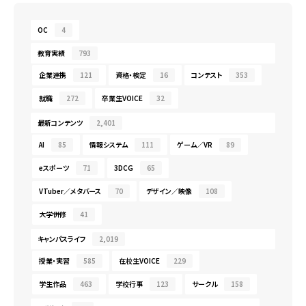
OC
4
教育実績
793
企業連携
121
資格・検定
16
コンテスト
353
就職
272
卒業生VOICE
32
最新コンテンツ
2,401
AI
85
情報システム
111
ゲーム／VR
89
eスポーツ
71
3DCG
65
VTuber／メタバース
70
デザイン／映像
108
大学併修
41
キャンパスライフ
2,019
授業・実習
585
在校生VOICE
229
学生作品
463
学校行事
123
サークル
158