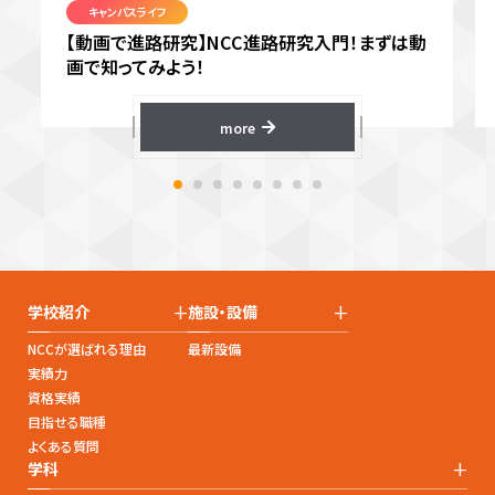
キャンパスライフ
【動画で進路研究】NCC進路研究入門！まずは動
画で知ってみよう！
more
+
+
学校紹介
施設・設備
NCCが選ばれる理由
最新設備
実績力
資格実績
目指せる職種
よくある質問
+
学科