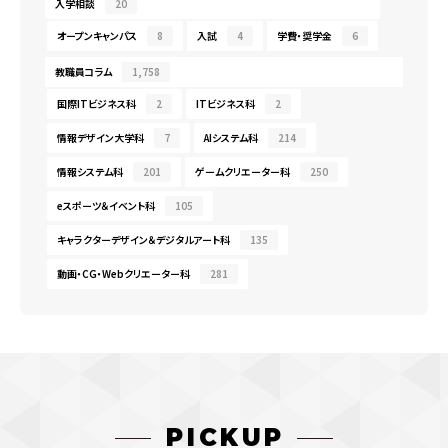
入学相談
20
オープンキャンパス
8
入試
4
学費・奨学金
6
教職員コラム
1,758
国際ITビジネス科
2
ITビジネス科
2
情報デザイン大学科
7
AIシステム科
214
情報システム科
201
ゲームクリエーター科
250
eスポーツ＆イベント科
105
キャラクターデザイン＆デジタルアート科
135
動画・CG・Webクリエーター科
281
PICKUP