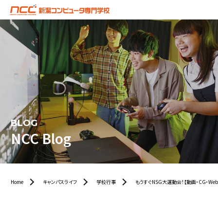
BLOG
NCC Blog
Home
キャンパスライフ
学校行事
もうすぐNSG大運動会！【動画・CG・We