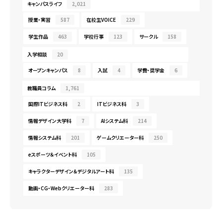
キャンパスライフ
2,021
授業・実習
587
在校生VOICE
229
学生作品
463
学校行事
123
サークル
158
入学相談
20
オープンキャンパス
8
入試
4
学費・奨学金
6
教職員コラム
1,761
国際ITビジネス科
2
ITビジネス科
3
情報デザイン大学科
7
AIシステム科
214
情報システム科
201
ゲームクリエーター科
250
eスポーツ＆イベント科
105
キャラクターデザイン＆デジタルアート科
135
動画・CG・Webクリエーター科
283