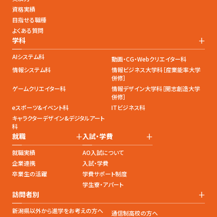
資格実績
目指せる職種
よくある質問
+
学科
AIシステム科
動画・CG・Webクリエイター科
情報システム科
情報ビジネス大学科［産業能率大学
併修］
ゲームクリエイター科
情報デザイン大学科［開志創造大学
併修］
eスポーツ&イベント科
ITビジネス科
キャラクターデザイン&デジタルアート
科
+
+
就職
入試・学費
就職実績
AO入試について
企業連携
入試・学費
卒業生の活躍
学費サポート制度
学生寮・アパート
+
訪問者別
新潟県以外から進学をお考えの方へ
通信制高校の方へ