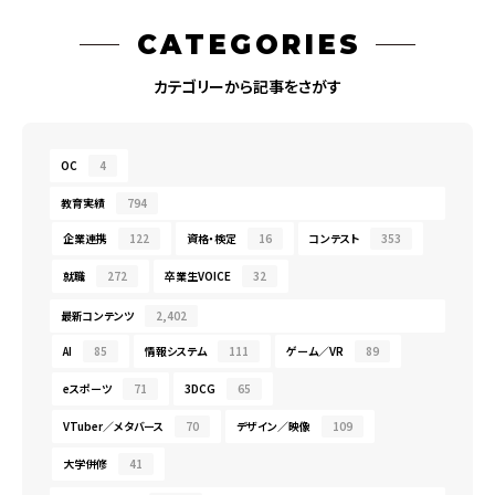
CATEGORIES
カテゴリーから記事をさがす
OC
4
教育実績
794
企業連携
122
資格・検定
16
コンテスト
353
就職
272
卒業生VOICE
32
最新コンテンツ
2,402
AI
85
情報システム
111
ゲーム／VR
89
eスポーツ
71
3DCG
65
VTuber／メタバース
70
デザイン／映像
109
大学併修
41