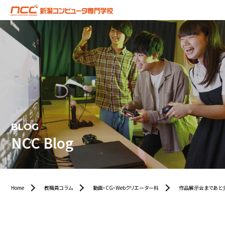
BLOG
NCC Blog
Home
教職員コラム
動画・CG・Webクリエーター科
作品展示会まであと少