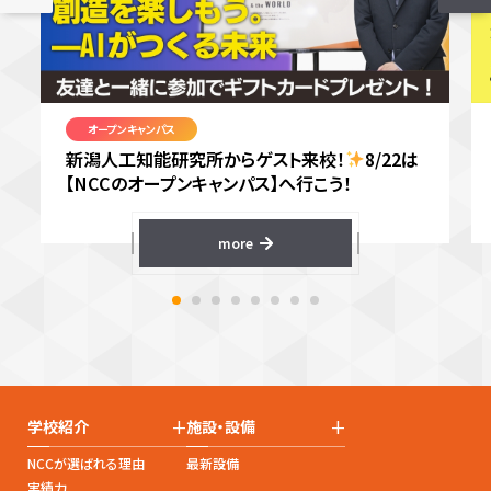
オープンキャンパス
新潟人工知能研究所からゲスト来校！
8/22は
【NCCのオープンキャンパス】へ行こう！
more
+
+
学校紹介
施設・設備
NCCが選ばれる理由
最新設備
実績力