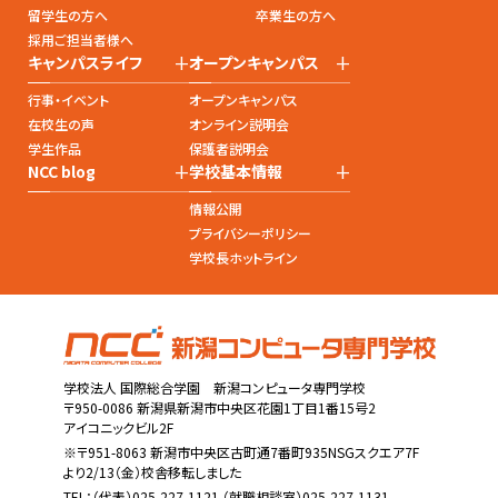
留学生の方へ
卒業生の方へ
採用ご担当者様へ
+
+
キャンパスライフ
オープンキャンパス
行事・イベント
オープンキャンパス
在校生の声
オンライン説明会
学生作品
保護者説明会
+
+
NCC blog
学校基本情報
情報公開
プライバシーポリシー
学校長ホットライン
学校法人 国際総合学園 新潟コンピュータ専門学校
〒950-0086 新潟県新潟市中央区花園1丁目1番15号2
アイコニックビル2F
※〒951-8063 新潟市中央区古町通7番町935NSGスクエア7F
より2/13（金）校舎移転しました
TEL：
（代表）025-227-1121
（就職相談室）025-227-1131