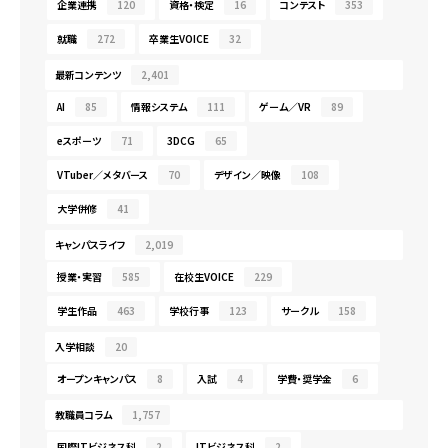
企業連携
120
資格・検定
16
コンテスト
353
就職
272
卒業生VOICE
32
最新コンテンツ
2,401
AI
85
情報システム
111
ゲーム／VR
89
eスポーツ
71
3DCG
65
VTuber／メタバース
70
デザイン／映像
108
大学併修
41
キャンパスライフ
2,019
授業・実習
585
在校生VOICE
229
学生作品
463
学校行事
123
サークル
158
入学相談
20
オープンキャンパス
8
入試
4
学費・奨学金
6
教職員コラム
1,757
国際ITビジネス科
2
ITビジネス科
2