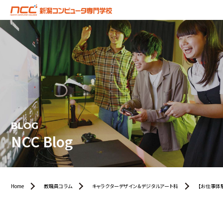
BLOG
NCC Blog
Home
教職員コラム
キャラクターデザイン＆デジタルアート科
【お仕事体験