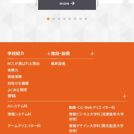
more
+
+
学校紹介
施設・設備
NCCが選ばれる理由
最新設備
実績力
資格実績
目指せる職種
よくある質問
+
学科
AIシステム科
動画・CG・Webクリエイター科
情報システム科
情報ビジネス大学科［産業能率大学
併修］
ゲームクリエイター科
情報デザイン大学科［開志創造大学
併修］