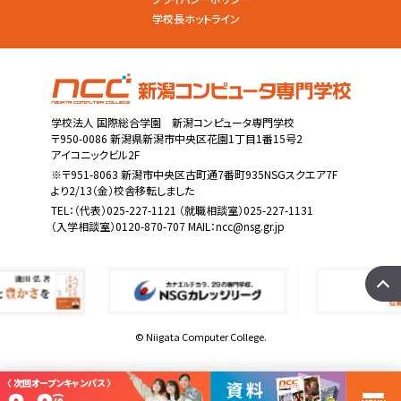
学校長ホットライン
学校法人 国際総合学園 新潟コンピュータ専門学校
〒950-0086 新潟県新潟市中央区花園1丁目1番15号2
アイコニックビル2F
※〒951-8063 新潟市中央区古町通7番町935NSGスクエア7F
より2/13（金）校舎移転しました
TEL：
（代表）025-227-1121
（就職相談室）025-227-1131
（入学相談室）0120-870-707 MAIL：
ncc@nsg.gr.jp
© Niigata Computer College.
〈 次回オープンキャンパス 〉