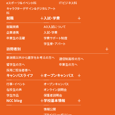
eスポーツ&イベント科
ITビジネス科
キャラクターデザイン&デジタルアート
科
+
+
就職
入試・学費
就職実績
AO入試について
企業連携
入試・学費
卒業生の活躍
学費サポート制度
学生寮・アパート
+
訪問者別
新潟県以外から進学をお考えの方へ
通信制高校の方へ
留学生の方へ
卒業生の方へ
採用ご担当者様へ
+
+
キャンパスライフ
オープンキャンパス
行事・イベント
オープンキャンパス
在校生の声
オンライン説明会
学生作品
保護者説明会
+
+
NCC blog
学校基本情報
情報公開
プライバシーポリシー