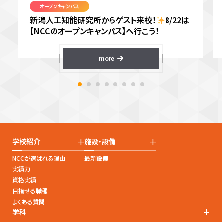
オープンキャンパス
新潟人工知能研究所からゲスト来校！
8/22は
【NCCのオープンキャンパス】へ行こう！
more
+
+
学校紹介
施設・設備
NCCが選ばれる理由
最新設備
実績力
資格実績
目指せる職種
よくある質問
+
学科