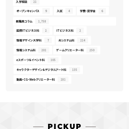
入学相談
21
オープンキャンパス
9
入試
4
学費・奨学金
6
教職員コラム
1,758
国際ITビジネス科
2
ITビジネス科
2
情報デザイン大学科
7
AIシステム科
214
情報システム科
201
ゲームクリエーター科
250
eスポーツ＆イベント科
105
キャラクターデザイン＆デジタルアート科
135
動画・CG・Webクリエーター科
281
PICKUP