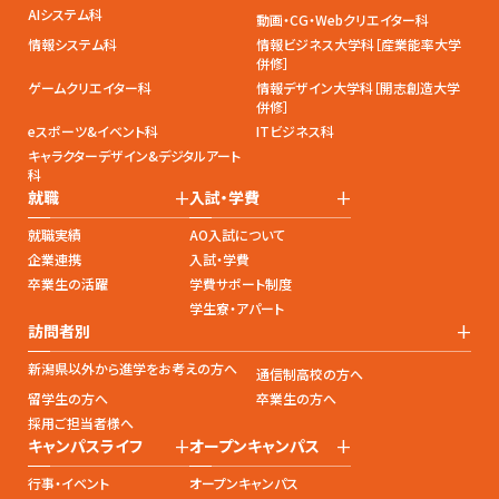
AIシステム科
動画・CG・Webクリエイター科
情報システム科
情報ビジネス大学科［産業能率大学
併修］
ゲームクリエイター科
情報デザイン大学科［開志創造大学
併修］
eスポーツ&イベント科
ITビジネス科
キャラクターデザイン&デジタルアート
科
+
+
就職
入試・学費
就職実績
AO入試について
企業連携
入試・学費
卒業生の活躍
学費サポート制度
学生寮・アパート
+
訪問者別
新潟県以外から進学をお考えの方へ
通信制高校の方へ
留学生の方へ
卒業生の方へ
採用ご担当者様へ
+
+
キャンパスライフ
オープンキャンパス
行事・イベント
オープンキャンパス