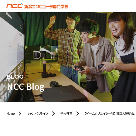
BLOG
NCC Blog
Home
キャンパスライフ
学校行事
【ゲームクリエイター科】NSG大運動会