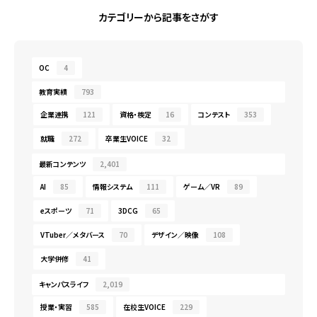
カテゴリーから記事をさがす
OC
4
教育実績
793
企業連携
121
資格・検定
16
コンテスト
353
就職
272
卒業生VOICE
32
最新コンテンツ
2,401
AI
85
情報システム
111
ゲーム／VR
89
eスポーツ
71
3DCG
65
VTuber／メタバース
70
デザイン／映像
108
大学併修
41
キャンパスライフ
2,019
授業・実習
585
在校生VOICE
229