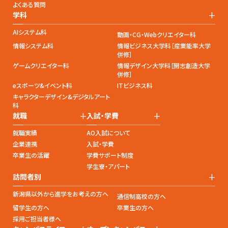
よくある質問
+
学科
AIシステム科
動画・CG・Webクリエイター科
情報システム科
情報ビジネス大学科［産業能率大学
併修］
ゲームクリエイター科
情報デザイン大学科［開志創造大学
併修］
eスポーツ&イベント科
ITビジネス科
キャラクターデザイン&デジタルアート
科
+
+
就職
入試・学費
就職実績
AO入試について
企業連携
入試・学費
卒業生の活躍
学費サポート制度
学生寮・アパート
+
訪問者別
新潟県以外から進学をお考えの方へ
通信制高校の方へ
留学生の方へ
卒業生の方へ
採用ご担当者様へ