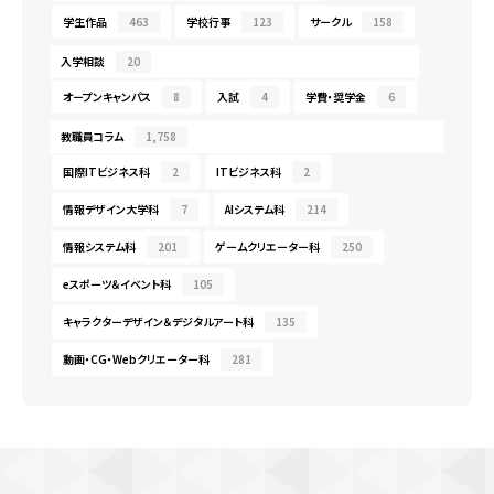
学生作品
463
学校行事
123
サークル
158
入学相談
20
オープンキャンパス
8
入試
4
学費・奨学金
6
教職員コラム
1,758
国際ITビジネス科
2
ITビジネス科
2
情報デザイン大学科
7
AIシステム科
214
情報システム科
201
ゲームクリエーター科
250
eスポーツ＆イベント科
105
キャラクターデザイン＆デジタルアート科
135
動画・CG・Webクリエーター科
281