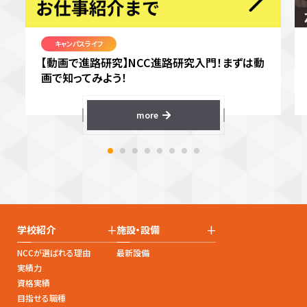
キャンパスライフ
【動画で進路研究】NCC進路研究入門！まずは動
画で知ってみよう！
more
+
+
学校紹介
施設・設備
NCCが選ばれる理由
最新設備
実績力
資格実績
目指せる職種