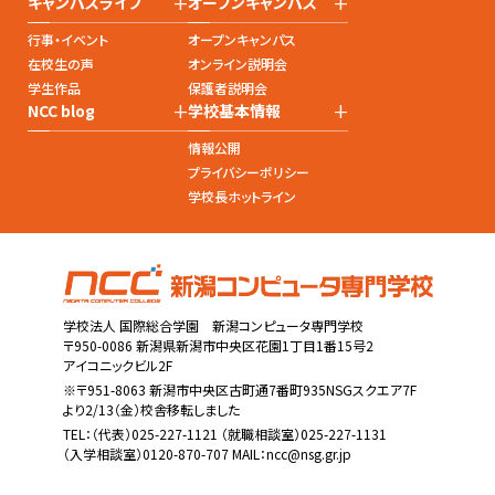
+
+
キャンパスライフ
オープンキャンパス
行事・イベント
オープンキャンパス
在校生の声
オンライン説明会
学生作品
保護者説明会
+
+
NCC blog
学校基本情報
情報公開
プライバシーポリシー
学校長ホットライン
学校法人 国際総合学園 新潟コンピュータ専門学校
〒950-0086 新潟県新潟市中央区花園1丁目1番15号2
アイコニックビル2F
※〒951-8063 新潟市中央区古町通7番町935NSGスクエア7F
より2/13（金）校舎移転しました
TEL：
（代表）025-227-1121
（就職相談室）025-227-1131
（入学相談室）0120-870-707 MAIL：
ncc@nsg.gr.jp