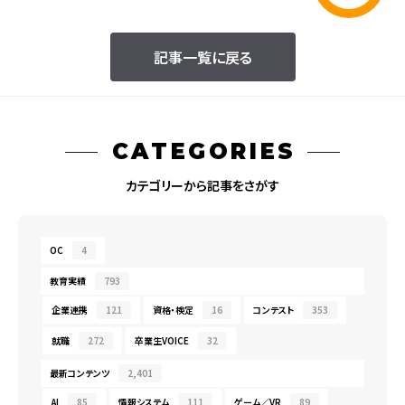
記事一覧に戻る
CATEGORIES
カテゴリーから記事をさがす
OC
4
教育実績
793
企業連携
121
資格・検定
16
コンテスト
353
就職
272
卒業生VOICE
32
最新コンテンツ
2,401
AI
85
情報システム
111
ゲーム／VR
89