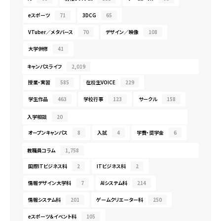
eスポーツ
71
3DCG
65
VTuber／メタバース
70
デザイン／映像
108
大学併修
41
キャンパスライフ
2,019
授業・実習
585
在校生VOICE
229
学生作品
463
学校行事
123
サークル
158
入学相談
20
オープンキャンパス
8
入試
4
学費・奨学金
6
教職員コラム
1,758
国際ITビジネス科
2
ITビジネス科
2
情報デザイン大学科
7
AIシステム科
214
情報システム科
201
ゲームクリエーター科
250
eスポーツ＆イベント科
105