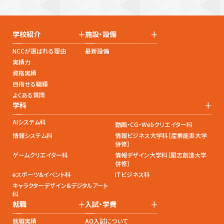
+
+
学校紹介
施設・設備
NCCが選ばれる理由
最新設備
実績力
資格実績
目指せる職種
よくある質問
+
学科
AIシステム科
動画・CG・Webクリエイター科
情報システム科
情報ビジネス大学科［産業能率大学
併修］
ゲームクリエイター科
情報デザイン大学科［開志創造大学
併修］
eスポーツ&イベント科
ITビジネス科
キャラクターデザイン&デジタルアート
科
+
+
就職
入試・学費
就職実績
AO入試について