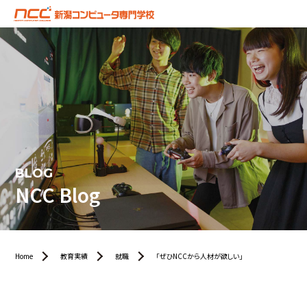
BLOG
NCC Blog
Home
教育実績
就職
「ぜひNCCから人材が欲しい」