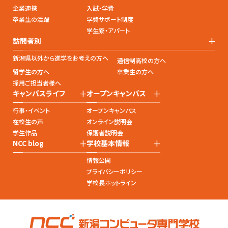
企業連携
入試・学費
卒業生の活躍
学費サポート制度
学生寮・アパート
+
訪問者別
新潟県以外から進学をお考えの方へ
通信制高校の方へ
留学生の方へ
卒業生の方へ
採用ご担当者様へ
+
+
キャンパスライフ
オープンキャンパス
行事・イベント
オープンキャンパス
在校生の声
オンライン説明会
学生作品
保護者説明会
+
+
NCC blog
学校基本情報
情報公開
プライバシーポリシー
学校長ホットライン