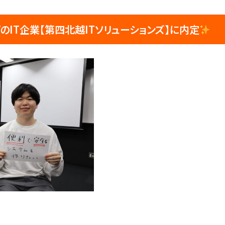
の
IT企業【第四北越ITソリューションズ】
に内定
）