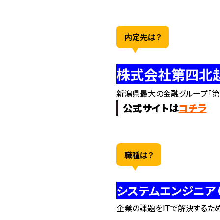
内定先は？
株式会社第四北越
新潟県最大の金融グループ「第
公式サイトは
コチラ
職種は？
システムエンジニア（
企業の課題をITで解決するた