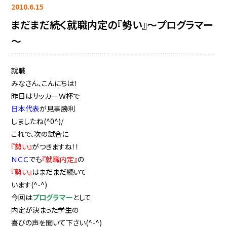
2010.6.15
まだまだ続く就職内定の『勢い』～プログラマー
～
就職
みなさん、こんにちは！
昨日はサッカーＷ杯で
日本代表
が見事勝利
しましたね(^0^)/
これで、次の試合に
『勢い』
がつきますね！！
ＮＣＣ
でも
『就職内定』
の
『勢い』
はまだまだ続いて
います(^-^)
今回は
プログラマー
として
内定が決まった学生の
喜びの声を聞いて下さい(^-^)