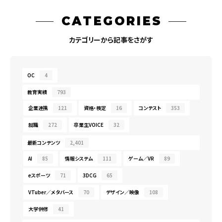
CATEGORIES
カテゴリーから記事をさがす
OC
4
教育実績
793
企業連携
121
資格・検定
16
コンテスト
353
就職
272
卒業生VOICE
32
最新コンテンツ
2,401
AI
85
情報システム
111
ゲーム／VR
89
eスポーツ
71
3DCG
65
VTuber／メタバース
70
デザイン／映像
108
大学併修
41