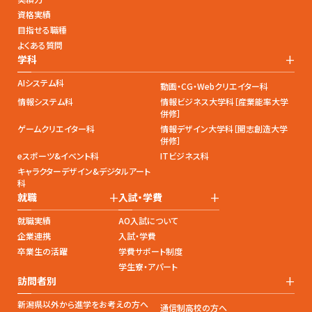
資格実績
目指せる職種
よくある質問
+
学科
AIシステム科
動画・CG・Webクリエイター科
情報システム科
情報ビジネス大学科［産業能率大学
併修］
ゲームクリエイター科
情報デザイン大学科［開志創造大学
併修］
eスポーツ&イベント科
ITビジネス科
キャラクターデザイン&デジタルアート
科
+
+
就職
入試・学費
就職実績
AO入試について
企業連携
入試・学費
卒業生の活躍
学費サポート制度
学生寮・アパート
+
訪問者別
新潟県以外から進学をお考えの方へ
通信制高校の方へ