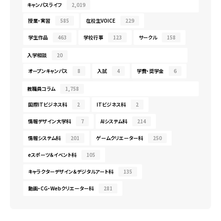
キャンパスライフ
2,019
授業・実習
585
在校生VOICE
229
学生作品
463
学校行事
123
サークル
158
入学相談
20
オープンキャンパス
8
入試
4
学費・奨学金
6
教職員コラム
1,758
国際ITビジネス科
2
ITビジネス科
2
情報デザイン大学科
7
AIシステム科
214
情報システム科
201
ゲームクリエーター科
250
eスポーツ＆イベント科
105
キャラクターデザイン＆デジタルアート科
135
動画・CG・Webクリエーター科
281