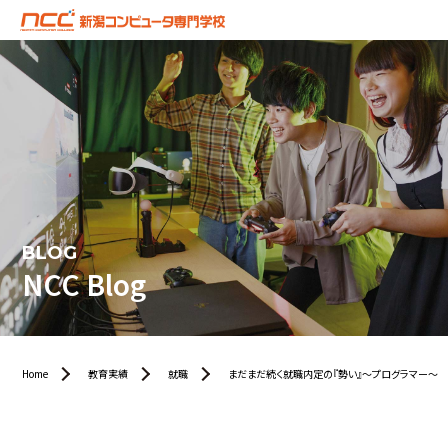
BLOG
NCC Blog
Home
教育実績
就職
まだまだ続く就職内定の『勢い』～プログラマー～