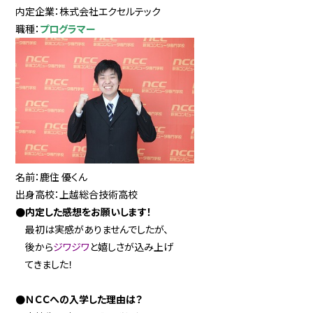
内定企業：株式会社エクセルテック
職種：
プログラマー
名前：鹿住 優くん
出身高校：上越総合技術高校
●内定した感想をお願いします！
最初は実感がありませんでしたが、
後から
ジワジワ
と嬉しさが込み上げ
てきました！
●ＮＣＣへの入学した理由は？