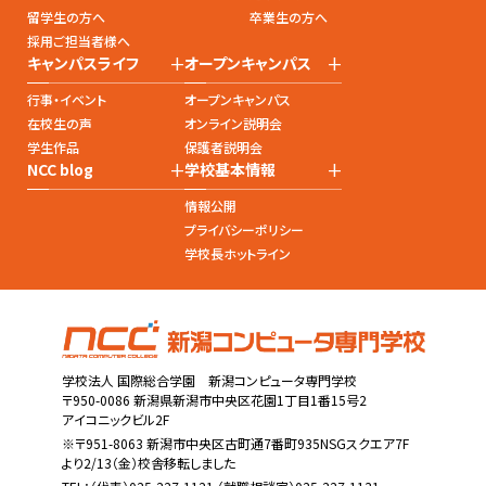
留学生の方へ
卒業生の方へ
採用ご担当者様へ
+
+
キャンパスライフ
オープンキャンパス
行事・イベント
オープンキャンパス
在校生の声
オンライン説明会
学生作品
保護者説明会
+
+
NCC blog
学校基本情報
情報公開
プライバシーポリシー
学校長ホットライン
学校法人 国際総合学園 新潟コンピュータ専門学校
〒950-0086 新潟県新潟市中央区花園1丁目1番15号2
アイコニックビル2F
※〒951-8063 新潟市中央区古町通7番町935NSGスクエア7F
より2/13（金）校舎移転しました