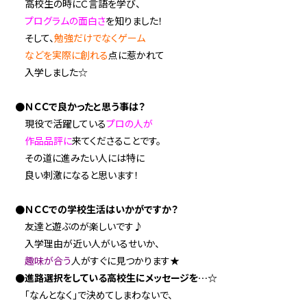
高校生の時にＣ言語を学び、
プログラムの面白さ
を知りました！
そして、
勉強だけでなくゲーム
などを実際に創れる
点に惹かれて
入学しました☆
●ＮＣＣで良かったと思う事は？
現役で活躍している
プロの人が
作品品評に
来てくださることです。
その道に進みたい人には特に
良い刺激になると思います！
●ＮＣＣでの学校生活はいかがですか？
友達と遊ぶのが楽しいです♪
入学理由が近い人がいるせいか、
趣味が合う
人がすぐに見つかります★
●進路選択をしている高校生にメッセージを…☆
「なんとなく」で決めてしまわないで、