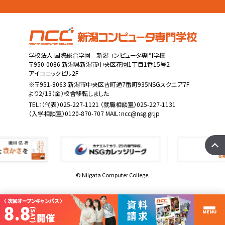
学校法人 国際総合学園 新潟コンピュータ専門学校
〒950-0086 新潟県新潟市中央区花園1丁目1番15号2
アイコニックビル2F
※〒951-8063 新潟市中央区古町通7番町935NSGスクエア7F
より2/13（金）校舎移転しました
TEL：
（代表）025-227-1121
（就職相談室）025-227-1131
（入学相談室）0120-870-707 MAIL：
ncc@nsg.gr.jp
© Niigata Computer College.
〈 次回オープンキャンパス 〉
8.8
(SAT)
MENU
開催