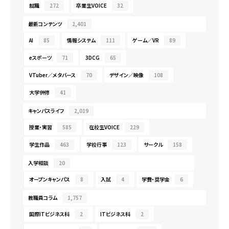
就職
272
卒業生VOICE
32
最新コンテンツ
2,401
AI
85
情報システム
111
ゲーム／VR
89
eスポーツ
71
3DCG
65
VTuber／メタバース
70
デザイン／映像
108
大学併修
41
キャンパスライフ
2,019
授業・実習
585
在校生VOICE
229
学生作品
463
学校行事
123
サークル
158
入学相談
20
オープンキャンパス
8
入試
4
学費・奨学金
6
教職員コラム
1,757
国際ITビジネス科
2
ITビジネス科
2