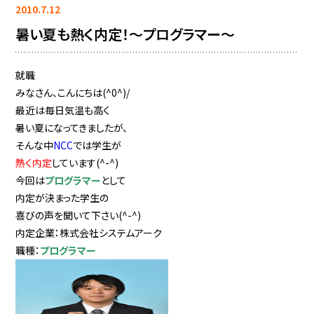
2010.7.12
暑い夏も熱く内定！～プログラマー～
就職
みなさん、こんにちは(^0^)/
最近は毎日気温も高く
暑い夏になってきましたが、
そんな中
NCC
では学生が
熱く内定
しています(^-^)
今回は
プログラマー
として
内定が決まった学生の
喜びの声を聞いて下さい(^-^)
内定企業：株式会社システムアーク
職種：
プログラマー