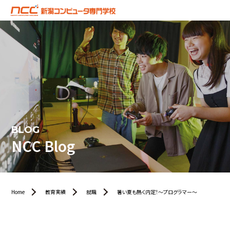
BLOG
NCC Blog
Home
教育実績
就職
暑い夏も熱く内定！～プログラマー～