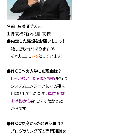
名前：髙橋 正光くん
出身高校：新潟明訓高校
●内定した感想をお願いします！
嬉しさも当然ありますが、
それ以上に
ホッ
としています
！
●ＮＣＣへの入学した理由は？
しっかりとした知識・技術
を持つ
システムエンジニアになる事を
目標としていたため、
専門知識
を基礎から
身に付けたかった
からです。
●ＮＣＣで良かったと思う事は？
プログラミング等の専門知識を