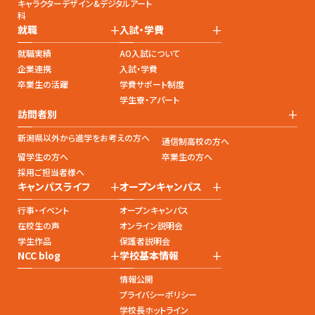
キャラクターデザイン&デジタルアート
科
+
+
就職
入試・学費
就職実績
AO入試について
企業連携
入試・学費
卒業生の活躍
学費サポート制度
学生寮・アパート
+
訪問者別
新潟県以外から進学をお考えの方へ
通信制高校の方へ
留学生の方へ
卒業生の方へ
採用ご担当者様へ
+
+
キャンパスライフ
オープンキャンパス
行事・イベント
オープンキャンパス
在校生の声
オンライン説明会
学生作品
保護者説明会
+
+
NCC blog
学校基本情報
情報公開
プライバシーポリシー
学校長ホットライン