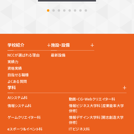
+
+
学校紹介
施設・設備
NCCが選ばれる理由
最新設備
実績力
資格実績
目指せる職種
よくある質問
+
学科
AIシステム科
動画・CG・Webクリエイター科
情報システム科
情報ビジネス大学科［産業能率大学
併修］
ゲームクリエイター科
情報デザイン大学科［開志創造大学
併修］
eスポーツ&イベント科
ITビジネス科