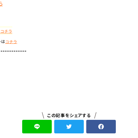
ら
は
コチラ
ーは
コチラ
***************
この記事をシェアする