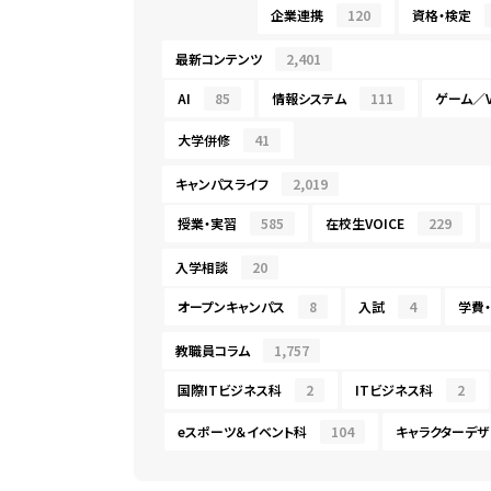
企業連携
120
資格・検定
最新コンテンツ
2,401
AI
85
情報システム
111
ゲーム／V
大学併修
41
キャンパスライフ
2,019
授業・実習
585
在校生VOICE
229
入学相談
20
オープンキャンパス
8
入試
4
学費
教職員コラム
1,757
国際ITビジネス科
2
ITビジネス科
2
eスポーツ＆イベント科
104
キャラクターデザ