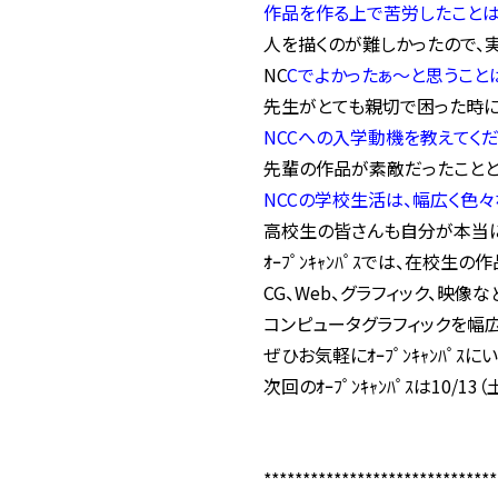
作品を作る上で苦労したことは
人を描くのが難しかったので、
NC
Cでよかったぁ～と思うこと
先生がとても親切で困った時にｱﾄ
NCCへの入学動機を教えてくだ
先輩の作品が素敵だったことと
NCCの学校生活は、幅広く色
高校生の皆さんも自分が本当に
ｵｰﾌﾟﾝｷｬﾝﾊﾟｽでは、在校生
CG、Web、グラフィック、映像な
コンピュータグラフィックを幅広
ぜひお気軽にｵｰﾌﾟﾝｷｬﾝﾊﾟｽに
次回のｵｰﾌﾟﾝｷｬﾝﾊﾟｽは10/1
PM13：30～
******************************