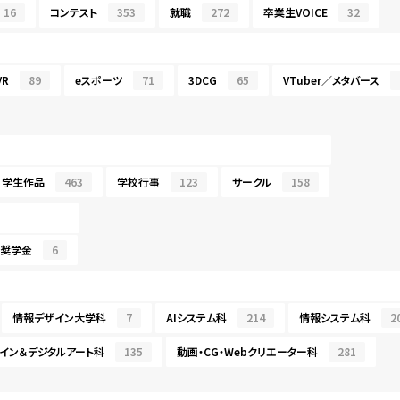
16
コンテスト
353
就職
272
卒業生VOICE
32
R
89
eスポーツ
71
3DCG
65
VTuber／メタバース
学生作品
463
学校行事
123
サークル
158
・奨学金
6
情報デザイン大学科
7
AIシステム科
214
情報システム科
2
イン＆デジタルアート科
135
動画・CG・Webクリエーター科
281