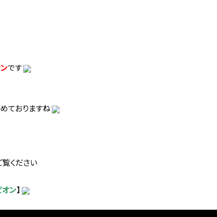
オン
です
めておりますね
ご覧ください
ピオン
】