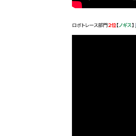
ロボトレース部門
２位
【
ノギス
】