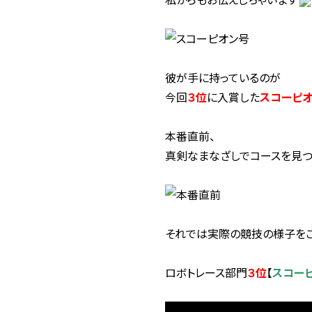
彼が手に持っているのが
今回
３位
に入賞した
スコーピ
本番直前、
真剣なまなざしでコースを見つ
それでは実際の競技の様子を
ロボトレース部門
３位
【
スコー