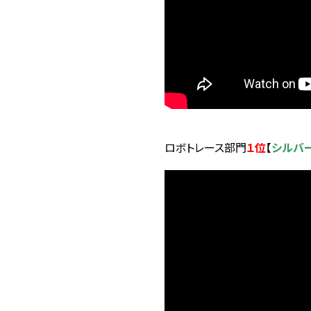
ロボトレース部門
１位
【
シルバ