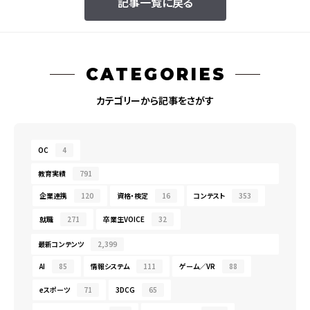
記事一覧に戻る
CATEGORIES
カテゴリーから記事をさがす
OC
4
教育実績
791
企業連携
120
資格・検定
16
コンテスト
353
就職
271
卒業生VOICE
32
最新コンテンツ
2,399
AI
85
情報システム
111
ゲーム／VR
88
eスポーツ
71
3DCG
65