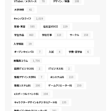
VTuber／メタバース
70
デザイン／映像
108
大学併修
41
キャンパスライフ
2,019
授業・実習
585
在校生VOICE
229
学生作品
463
学校行事
123
サークル
158
入学相談
19
オープンキャンパス
7
入試
4
学費・奨学金
6
教職員コラム
1,756
国際ITビジネス科
2
ITビジネス科
2
情報デザイン大学科
7
AIシステム科
213
情報システム科
200
ゲームクリエーター科
250
eスポーツ＆イベント科
104
キャラクターデザイン＆デジタルアート科
135
動画・CG・Webクリエーター科
281