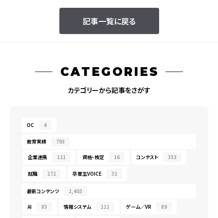
記事一覧に戻る
CATEGORIES
カテゴリーから記事をさがす
OC
4
教育実績
793
企業連携
121
資格・検定
16
コンテスト
353
就職
272
卒業生VOICE
32
最新コンテンツ
2,403
AI
85
情報システム
111
ゲーム／VR
89