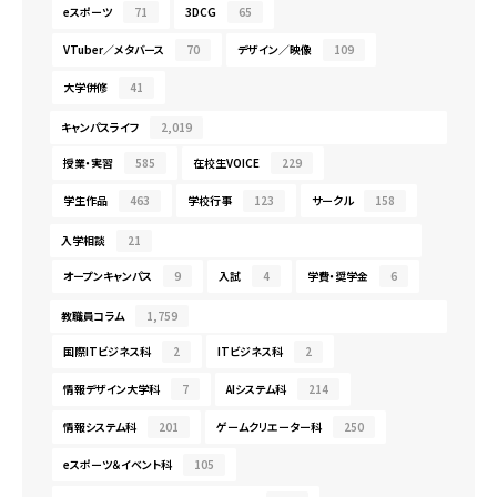
eスポーツ
71
3DCG
65
VTuber／メタバース
70
デザイン／映像
109
大学併修
41
キャンパスライフ
2,019
授業・実習
585
在校生VOICE
229
学生作品
463
学校行事
123
サークル
158
入学相談
21
オープンキャンパス
9
入試
4
学費・奨学金
6
教職員コラム
1,759
国際ITビジネス科
2
ITビジネス科
2
情報デザイン大学科
7
AIシステム科
214
情報システム科
201
ゲームクリエーター科
250
eスポーツ＆イベント科
105