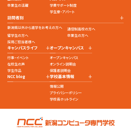
卒業生の活躍
学費サポート制度
学生寮・アパート
+
訪問者別
新潟県以外から進学をお考えの方へ
通信制高校の方へ
留学生の方へ
卒業生の方へ
採用ご担当者様へ
+
+
キャンパスライフ
オープンキャンパス
行事・イベント
オープンキャンパス
在校生の声
オンライン説明会
学生作品
保護者説明会
+
+
NCC blog
学校基本情報
情報公開
プライバシーポリシー
学校長ホットライン