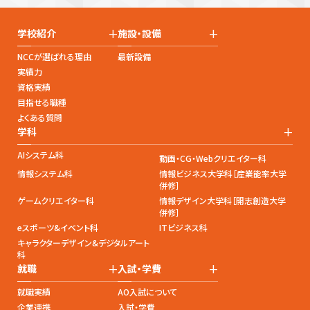
+
+
学校紹介
施設・設備
NCCが選ばれる理由
最新設備
実績力
資格実績
目指せる職種
よくある質問
+
学科
AIシステム科
動画・CG・Webクリエイター科
情報システム科
情報ビジネス大学科［産業能率大学
併修］
ゲームクリエイター科
情報デザイン大学科［開志創造大学
併修］
eスポーツ&イベント科
ITビジネス科
キャラクターデザイン&デジタルアート
科
+
+
就職
入試・学費
就職実績
AO入試について
企業連携
入試・学費