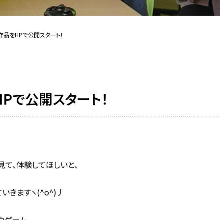
作品をHPで公開スタート！
HPで公開スタート！
見て、体験してほしいと、
きますヽ(^o^)丿
。
やゲーム、