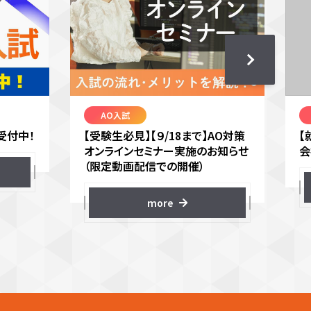
AO入試
受付中！
【受験生必見】【９/18まで】AO対策
【
オンラインセミナー実施のお知らせ
会
（限定動画配信での開催）
more