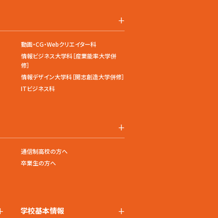
+
動画・CG・Webクリエイター科
情報ビジネス大学科［産業能率大学併
修］
情報デザイン大学科［開志創造大学併修］
ITビジネス科
+
通信制高校の方へ
卒業生の方へ
+
+
学校基本情報