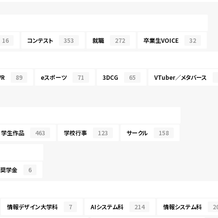
16
コンテスト
353
就職
272
卒業生VOICE
32
R
89
eスポーツ
71
3DCG
65
VTuber／メタバース
学生作品
463
学校行事
123
サークル
158
・奨学金
6
情報デザイン大学科
7
AIシステム科
214
情報システム科
2