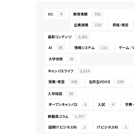
OC
4
教育実績
792
企業連携
120
資格・検定
最新コンテンツ
2,401
AI
85
情報システム
111
ゲーム／V
大学併修
41
キャンパスライフ
2,019
授業・実習
585
在校生VOICE
229
入学相談
20
オープンキャンパス
8
入試
4
学費
教職員コラム
1,757
国際ITビジネス科
2
ITビジネス科
2