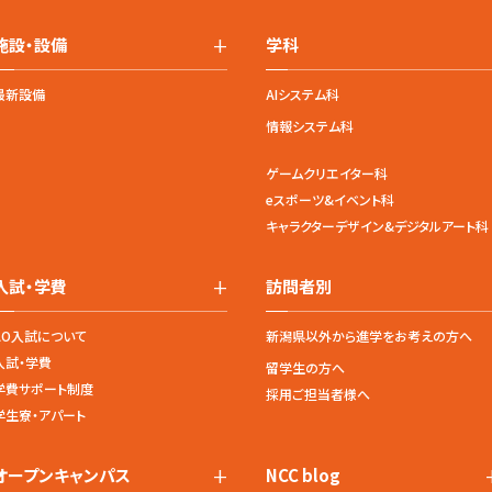
+
施設・設備
学科
最新設備
AIシステム科
情報システム科
ゲームクリエイター科
eスポーツ&イベント科
キャラクターデザイン&デジタルアート科
+
入試・学費
訪問者別
AO入試について
新潟県以外から進学をお考えの方へ
入試・学費
留学生の方へ
学費サポート制度
採用ご担当者様へ
学生寮・アパート
+
オープンキャンパス
NCC blog