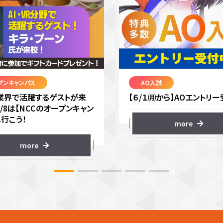
プンキャンパス
AO入試
VR業界で活躍するゲストが来
【６/１㈪から】AOエントリー
8/8は【NCCのオープンキャン
へ行こう！
more
more