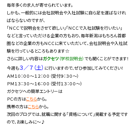
毎年多くの求人が寄せられています。
しかも、一般的には会社説明会や入社試験に自ら足を運ばなけれ
ばならないのですが、
「ＮＣＣで説明会をさせて欲しい」「ＮＣＣで入社試験を行いたい」
などと言っていただける企業の方もおり、毎年新潟はもちろん首都
圏などの企業の方もＮＣＣに来ていただいて、会社説明会や入社試
験を行っているところもあります☆
さらに詳しい内容は
ガクセツ
（学校説明会）
でも聞くことができます！
３／７（土）
今週も
に行いますので、ぜひ参加してみてください！
ＡＭ１０：００〜１２：００（受付９：３０〜）
ＰＭ１３：３０〜１６：００（受付１３：００〜）
ガクセツへの簡単エントリーは
ＰＣの方は
こちら
から。
携帯の方は
こちら
から。
次回のブログでは、就職に関する「資格について」掲載する予定です
ので、お楽しみに〜♪