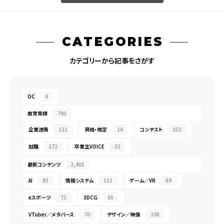
CATEGORIES
カテゴリーから記事をさがす
OC
4
教育実績
793
企業連携
121
資格・検定
16
コンテスト
353
就職
272
卒業生VOICE
32
最新コンテンツ
2,401
AI
85
情報システム
111
ゲーム／VR
89
eスポーツ
71
3DCG
65
VTuber／メタバース
70
デザイン／映像
108