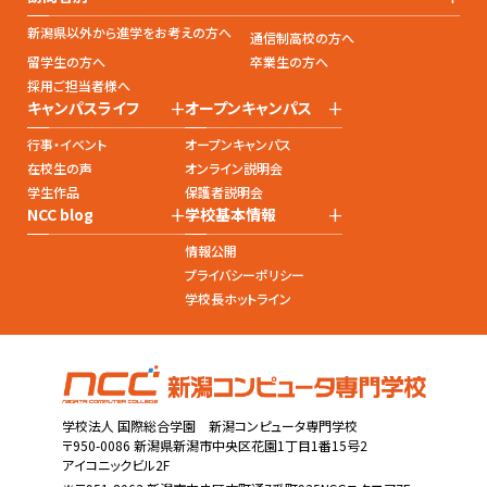
新潟県以外から進学をお考えの方へ
通信制高校の方へ
留学生の方へ
卒業生の方へ
採用ご担当者様へ
+
+
キャンパスライフ
オープンキャンパス
行事・イベント
オープンキャンパス
在校生の声
オンライン説明会
学生作品
保護者説明会
+
+
NCC blog
学校基本情報
情報公開
プライバシーポリシー
学校長ホットライン
学校法人 国際総合学園 新潟コンピュータ専門学校
〒950-0086 新潟県新潟市中央区花園1丁目1番15号2
アイコニックビル2F