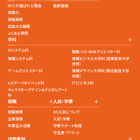
NCCが選ばれる理由
最新設備
実績力
資格実績
目指せる職種
よくある質問
+
学科
AIシステム科
動画・CG・Webクリエイター科
情報システム科
情報ビジネス大学科［産業能率大学
併修］
ゲームクリエイター科
情報デザイン大学科［開志創造大学
併修］
eスポーツ&イベント科
ITビジネス科
キャラクターデザイン&デジタルアート
科
+
+
就職
入試・学費
就職実績
AO入試について
企業連携
入試・学費
卒業生の活躍
学費サポート制度
学生寮・アパート
+
訪問者別