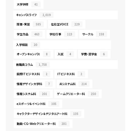
大学併修
41
キャンパスライフ
2,019
授業・実習
585
在校生VOICE
229
学生作品
463
学校行事
123
サークル
158
入学相談
20
オープンキャンパス
8
入試
4
学費・奨学金
6
教職員コラム
1,758
国際ITビジネス科
2
ITビジネス科
2
情報デザイン大学科
7
AIシステム科
214
情報システム科
201
ゲームクリエーター科
250
eスポーツ＆イベント科
105
キャラクターデザイン＆デジタルアート科
135
動画・CG・Webクリエーター科
281