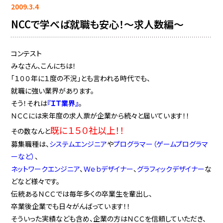
2009.3.4
NCCで学べば就職も安心！〜求人数編〜
コンテスト
みなさん、こんにちは！
「１００年に１度の不況」とも言われる時代でも、
就職に強い業界があります。
そう！それは
『ＩＴ業界』
。
ＮＣＣには来年度の求人票が企業から続々と届いています！！
既に１５０社以上！！
その数なんと
募集職種は、
システムエンジニア
や
プログラマー（ゲームプログラマ
ーなど）
、
ネットワークエンジニア
、
Ｗｅｂデザイナー
、
グラフィックデザイナー
な
どなど様々です。
伝統あるＮＣＣでは毎年多くの卒業生を輩出し、
卒業後企業でも日々がんばっています！！
そういった実績なども含め、企業の方はＮＣＣを信頼していただき、