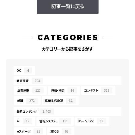
記事一覧に戻る
CATEGORIES
カテゴリーから記事をさがす
OC
4
教育実績
793
企業連携
121
資格・検定
16
コンテスト
353
就職
272
卒業生VOICE
32
最新コンテンツ
2,403
AI
85
情報システム
111
ゲーム／VR
89
eスポーツ
71
3DCG
65