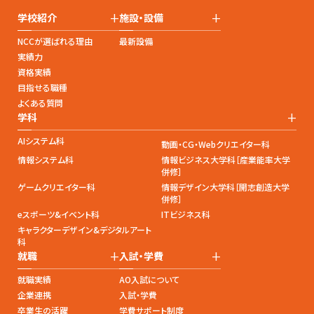
+
+
学校紹介
施設・設備
NCCが選ばれる理由
最新設備
実績力
資格実績
目指せる職種
よくある質問
+
学科
AIシステム科
動画・CG・Webクリエイター科
情報システム科
情報ビジネス大学科［産業能率大学
併修］
ゲームクリエイター科
情報デザイン大学科［開志創造大学
併修］
eスポーツ&イベント科
ITビジネス科
キャラクターデザイン&デジタルアート
科
+
+
就職
入試・学費
就職実績
AO入試について
企業連携
入試・学費
卒業生の活躍
学費サポート制度