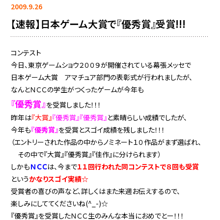
2009.9.26
【速報】日本ゲーム大賞で『優秀賞』受賞!!!
コンテスト
今日、東京ゲームショウ２００９が開催されている幕張メッセで
日本ゲーム大賞 アマチュア部門の表彰式が行われましたが、
なんとＮＣＣの学生がつくったゲームが今年も
『優秀賞』
を受賞しました！！！
昨年は
『大賞』
『優秀賞』『優秀賞』
と素晴らしい成績でしたが、
今年も
『優秀賞』
を受賞とスゴイ成績を残しました！！！
（エントリーされた作品の中からノミネート１０作品がまず選ばれ、
その中で『大賞』『優秀賞』『佳作』に分けられます）
しかも
ＮＣＣ
は、今まで
１１回行われた同コンテストで８回も受賞
という
かなりスゴイ実績☆
受賞者の喜びの声など、詳しくはまた来週お伝えするので、
楽しみにしててくださいね(^_-)☆
『優秀賞』を受賞したＮＣＣ生のみんな本当におめでとー！！！