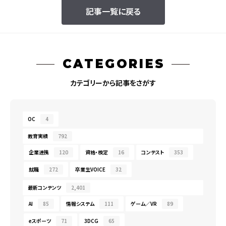
記事一覧に戻る
CATEGORIES
カテゴリーから記事をさがす
OC
4
教育実績
792
企業連携
120
資格・検定
16
コンテスト
353
就職
272
卒業生VOICE
32
最新コンテンツ
2,401
AI
85
情報システム
111
ゲーム／VR
89
eスポーツ
71
3DCG
65