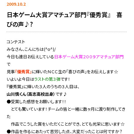
2009.10.2
日本ゲーム大賞アマチュア部門『優秀賞』 喜
びの声♪?
コンテスト
みなさん、こんにちは(^o^)/
今日も連日お伝えしている
日本ゲーム大賞２００９アマチュア部門
で
見事
『優秀賞』
に輝いたＮＣＣ生の「喜びの声」をお伝えします☆
いよいよ今日は
ラストの第３弾
です！
『優秀賞』に輝いた３人のうちの３人目は、
山川慎くん（高志高校出身）
です♪
●受賞した感想をお願いします！！
とても驚いています！チームの皆と一緒に数ヶ月に渡り制作してき
た
作品でこうした賞をいただくことができ、とても光栄に思います☆
●作品を作るにあたって苦労した点、大変だったことは何ですか？