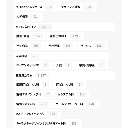
VTuber／メタバース
70
デザイン／映像
108
大学併修
41
キャンパスライフ
2,019
授業・実習
585
在校生VOICE
229
学生作品
463
学校行事
123
サークル
158
入学相談
20
オープンキャンパス
8
入試
4
学費・奨学金
6
教職員コラム
1,757
国際ITビジネス科
2
ITビジネス科
2
情報デザイン大学科
7
AIシステム科
214
情報システム科
201
ゲームクリエーター科
250
eスポーツ＆イベント科
104
キャラクターデザイン＆デジタルアート科
135