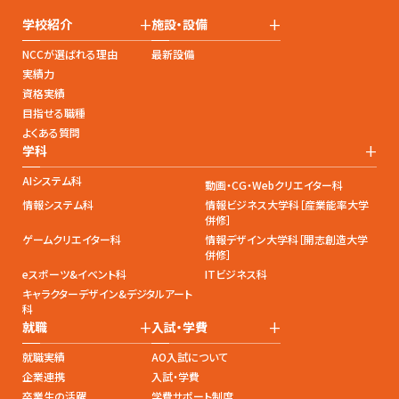
+
+
学校紹介
施設・設備
NCCが選ばれる理由
最新設備
実績力
資格実績
目指せる職種
よくある質問
+
学科
AIシステム科
動画・CG・Webクリエイター科
情報システム科
情報ビジネス大学科［産業能率大学
併修］
ゲームクリエイター科
情報デザイン大学科［開志創造大学
併修］
eスポーツ&イベント科
ITビジネス科
キャラクターデザイン&デジタルアート
科
+
+
就職
入試・学費
就職実績
AO入試について
企業連携
入試・学費
卒業生の活躍
学費サポート制度