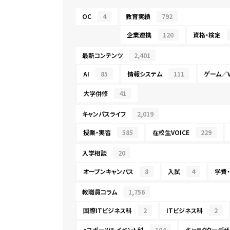
OC
4
教育実績
792
企業連携
120
資格・検定
最新コンテンツ
2,401
AI
85
情報システム
111
ゲーム／V
大学併修
41
キャンパスライフ
2,019
授業・実習
585
在校生VOICE
229
入学相談
20
オープンキャンパス
8
入試
4
学費
教職員コラム
1,756
国際ITビジネス科
2
ITビジネス科
2
eスポーツ＆イベント科
104
キャラクターデザ