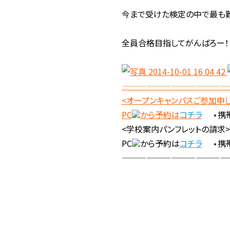
今まで受けた検定の中で最も難
全員合格目指してがんばろー！
—————————————
<オープンキャンパスご参加申
PC
から予約は
コチラ
⋆携
<学校案内パンフレットの請求>
PC
から予約は
コチラ
⋆携
—————————————