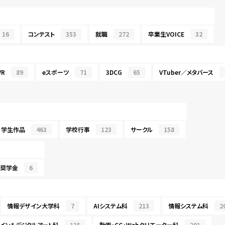
16
コンテスト
353
就職
272
卒業生VOICE
32
R
89
eスポーツ
71
3DCG
65
VTuber／メタバース
学生作品
463
学校行事
123
サークル
158
・奨学金
6
情報デザイン大学科
7
AIシステム科
213
情報システム科
2
イン＆デジタルアート科
135
動画・CG・Webクリエーター科
281