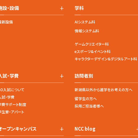
+
施設・設備
学科
最新設備
AIシステム科
情報システム科
ゲームクリエイター科
eスポーツ&イベント科
キャラクターデザイン&デジタルアート科
+
入試・学費
訪問者別
AO入試について
新潟県以外から進学をお考えの方へ
入試・学費
留学生の方へ
学費サポート制度
採用ご担当者様へ
学生寮・アパート
+
オープンキャンパス
NCC blog