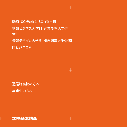
+
動画・CG・Webクリエイター科
情報ビジネス大学科［産業能率大学併
修］
情報デザイン大学科［開志創造大学併修］
ITビジネス科
+
通信制高校の方へ
卒業生の方へ
+
+
学校基本情報