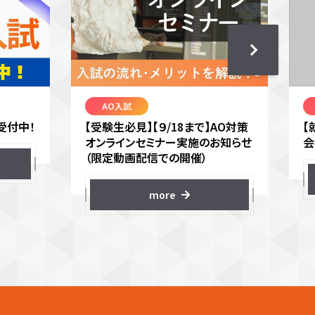
AO入試
受付中！
【受験生必見】【９/18まで】AO対策
【
オンラインセミナー実施のお知らせ
会
（限定動画配信での開催）
more