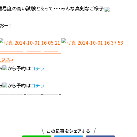
易度の高い試験とあって・・・みんな真剣なご様子
おー！
—————–———–———–
し込み>
帯
から予約は
コチラ
帯
から予約は
コチラ
—————–———–———–
この記事をシェアする