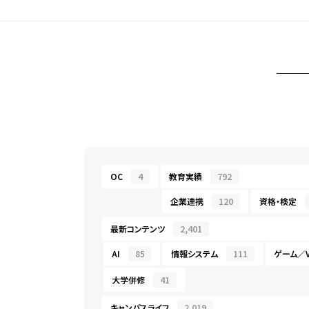
OC
4
教育実績
792
企業連携
120
資格・検定
最新コンテンツ
2,401
AI
85
情報システム
111
ゲーム／V
大学併修
41
キャンパスライフ
2,019