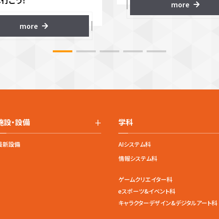
へ行こう！
more
more
+
施設・設備
学科
最新設備
AIシステム科
情報システム科
ゲームクリエイター科
eスポーツ&イベント科
キャラクターデザイン&デジタルアート科