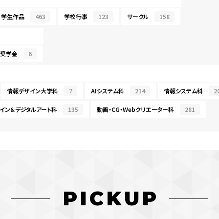
学生作品
463
学校行事
123
サークル
158
・奨学金
6
情報デザイン大学科
7
AIシステム科
214
情報システム科
2
イン＆デジタルアート科
135
動画・CG・Webクリエーター科
281
PICKUP