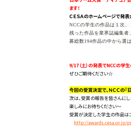
ます！
ＣＥＳＡのホームページで発表
NCCの学生の作品は１次
残った作品を業界誌編集者
募総数194作品の中から選
9/17（土）の発表でNCCの
ぜひご期待ください☆
今回の受賞決定で、ＮＣＣの『
次は、受賞の報告を皆さんにし
楽しみにお待ちください～
受賞が決定した学生の作品はコ
http://awards.cesa.or.jp/p