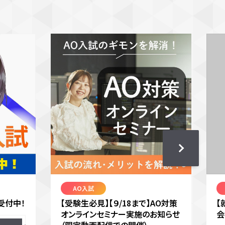
AO入試
受付中！
【受験生必見】【９/18まで】AO対策
【
オンラインセミナー実施のお知らせ
会