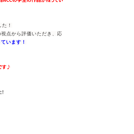
した！
の視点から評価いただき、応
っています！
です♪
！