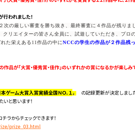
が行われました！
、２次の厳しい審査を勝ち抜き、最終審査に４作品が残りま
、クリエイターの皆さん全員に、試遊していただき、プロ
ばれた栄えある11作品の中に
NCCの学生の作品が２作品残
学生の作品が「大賞・優秀賞・佳作」のいずれかの賞になるかが楽しみ
日本ゲーム大賞入賞実績全国ＮＯ．１
の記録更新が決定しました
』
たいと思います！
チラからチェックできます！
rize/prize_03.html