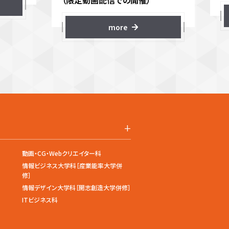
（限定動画配信での開催）
more
+
動画・CG・Webクリエイター科
情報ビジネス大学科［産業能率大学併
修］
情報デザイン大学科［開志創造大学併修］
ITビジネス科