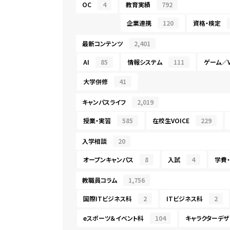
OC
4
教育実績
792
企業連携
120
資格・検定
最新コンテンツ
2,401
AI
85
情報システム
111
ゲーム／V
大学併修
41
キャンパスライフ
2,019
授業・実習
585
在校生VOICE
229
入学相談
20
オープンキャンパス
8
入試
4
学費
教職員コラム
1,756
国際ITビジネス科
2
ITビジネス科
2
eスポーツ＆イベント科
104
キャラクターデザ