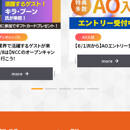
プンキャンパス
AO入試
VR業界で活躍するゲストが来
【６/１㈪から】AOエントリー
8/8は【NCCのオープンキャン
へ行こう！
more
more