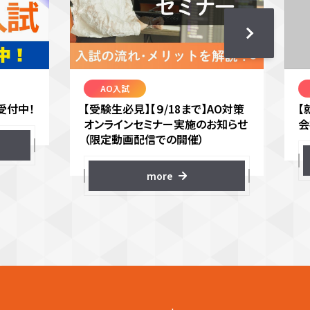
AO入試
受付中！
【受験生必見】【９/18まで】AO対策
【
オンラインセミナー実施のお知らせ
会
（限定動画配信での開催）
more