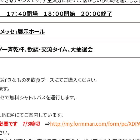
できるチャンスです。学生気分に戻って、懐かしいひと時を過ごしまし
 １７：４０開場 １８：００開始 ２０：００終了
メッセ」展示ホール
グ一斉乾杯、歓談・交流タイム、大抽選会
、お好きなものを飲食ブースにてご購入ください。
ます。
セで無料シャトルバスを運行します。
LINE＠にてご案内しています。
必要です
7/3
締切
⇒
http://my.formman.com/form/pc/XDP
さい。