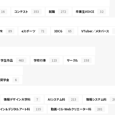
16
コンテスト
353
就職
272
卒業生VOICE
32
R
89
eスポーツ
71
3DCG
65
VTuber／メタバース
学生作品
463
学校行事
123
サークル
158
・奨学金
6
情報デザイン大学科
7
AIシステム科
213
情報システム科
2
イン＆デジタルアート科
135
動画・CG・Webクリエーター科
281