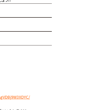
ょう!!
AgVD8j9W3XDYC/