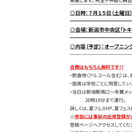
実施します。 先生や仲間と再会
◎日時：７月１５日（土曜日）
◎会場：新潟市中央区「トキ
◎内容（予定）：オープニン
会費はもちろん無料です！！
・飲食物（アルコール含む）は
・座席は学校ごとに用意してい
・当日は新潟駅南口～朱鷺メッ
20時10分まで運行。
詳しくは、夏フェスHP、夏フェス
☆
参加には事前の出席登録が
登録ページへアクセスしてくだ