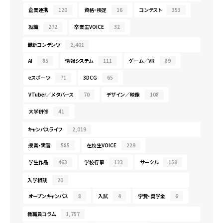
企業連携
120
資格・検定
16
コンテスト
353
就職
272
卒業生VOICE
32
最新コンテンツ
2,401
AI
85
情報システム
111
ゲーム／VR
89
eスポーツ
71
3DCG
65
VTuber／メタバース
70
デザイン／映像
108
大学併修
41
キャンパスライフ
2,019
授業・実習
585
在校生VOICE
229
学生作品
463
学校行事
123
サークル
158
入学相談
20
オープンキャンパス
8
入試
4
学費・奨学金
6
教職員コラム
1,757