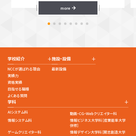
more
+
+
学校紹介
施設・設備
NCCが選ばれる理由
最新設備
実績力
資格実績
目指せる職種
よくある質問
+
学科
AIシステム科
動画・CG・Webクリエイター科
情報システム科
情報ビジネス大学科［産業能率大学
併修］
ゲームクリエイター科
情報デザイン大学科［開志創造大学