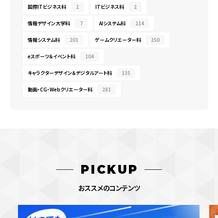
国際ITビジネス科
2
ITビジネス科
2
情報デザイン大学科
7
AIシステム科
214
情報システム科
201
ゲームクリエーター科
250
eスポーツ＆イベント科
104
キャラクターデザイン＆デジタルアート科
135
動画・CG・Webクリエーター科
281
PICKUP
おススメのコンテンツ