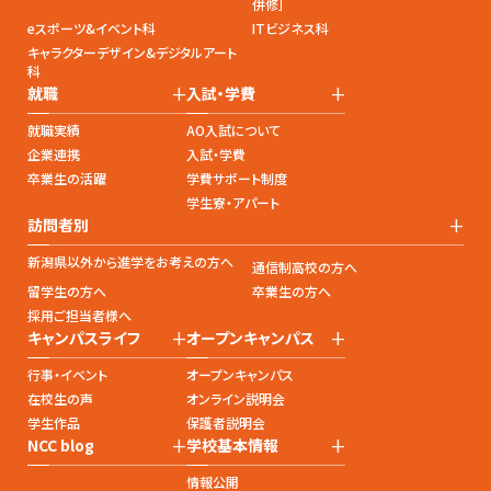
併修］
eスポーツ&イベント科
ITビジネス科
キャラクターデザイン&デジタルアート
科
+
+
就職
入試・学費
就職実績
AO入試について
企業連携
入試・学費
卒業生の活躍
学費サポート制度
学生寮・アパート
+
訪問者別
新潟県以外から進学をお考えの方へ
通信制高校の方へ
留学生の方へ
卒業生の方へ
採用ご担当者様へ
+
+
キャンパスライフ
オープンキャンパス
行事・イベント
オープンキャンパス
在校生の声
オンライン説明会
学生作品
保護者説明会
+
+
NCC blog
学校基本情報
情報公開