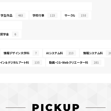
学生作品
463
学校行事
123
サークル
158
・奨学金
6
情報デザイン大学科
7
AIシステム科
213
情報システム科
2
イン＆デジタルアート科
135
動画・CG・Webクリエーター科
281
PICKUP