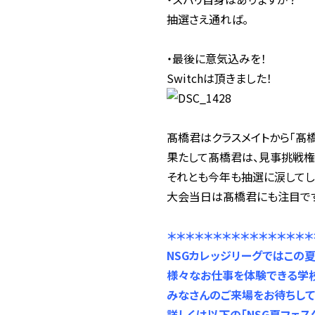
抽選さえ通れば。
・最後に意気込みを！
Switchは頂きました！
髙橋君はクラスメイトから「髙
果たして髙橋君は、見事挑戦権
それとも今年も抽選に涙してし
大会当日は髙橋君にも注目で
＊＊＊＊＊＊＊＊＊＊＊＊＊＊＊＊
NSG
カレッジリーグではこの夏
様々なお仕事を体験できる学校
みなさんのご来場をお待ちして
詳しくは以下の「NSG夏フェス