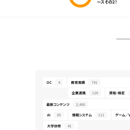
ースその２！
OC
4
教育実績
791
企業連携
120
資格・検定
最新コンテンツ
2,400
AI
85
情報システム
111
ゲーム／V
大学併修
41