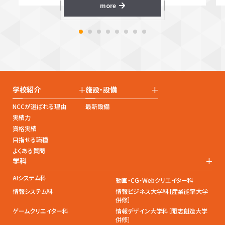
more
+
+
学校紹介
施設・設備
NCCが選ばれる理由
最新設備
実績力
資格実績
目指せる職種
よくある質問
+
学科
AIシステム科
動画・CG・Webクリエイター科
情報システム科
情報ビジネス大学科［産業能率大学
併修］
ゲームクリエイター科
情報デザイン大学科［開志創造大学
併修］