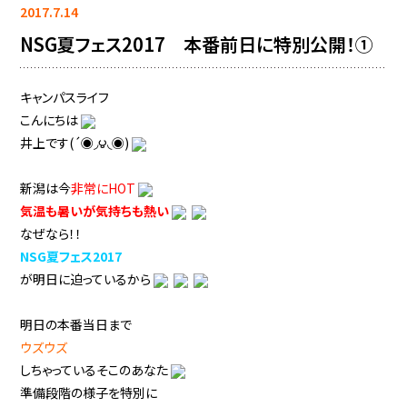
2017.7.14
NSG夏フェス2017 本番前日に特別公開！①
キャンパスライフ
こんにちは
井上です(´◉◞౪◟◉)
新潟は今
非常にHOT
気温も暑いが気持ちも熱い
なぜなら！！
NSG夏フェス2017
が明日に迫っているから
明日の本番当日まで
ウズウズ
しちゃっているそこのあなた
準備段階の様子を特別に