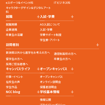
eスポーツ&イベント科
ITビジネス科
キャラクターデザイン&デジタルアート
科
+
+
就職
入試・学費
就職実績
AO入試について
企業連携
入試・学費
卒業生の活躍
学費サポート制度
学生寮・アパート
+
訪問者別
新潟県以外から進学をお考えの方へ
通信制高校の方へ
留学生の方へ
卒業生の方へ
採用ご担当者様へ
+
+
キャンパスライフ
オープンキャンパス
行事・イベント
オープンキャンパス
在校生の声
オンライン説明会
学生作品
保護者説明会
+
+
NCC blog
学校基本情報
情報公開
プライバシーポリシー