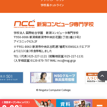
学校長ホットライン
学校法人 国際総合学園 新潟コンピュータ専門学校
〒950-0086 新潟県新潟市中央区花園1丁目1番15号2
アイコニックビル2F
※〒951-8063 新潟市中央区古町通7番町935NSGスクエア7F
より2/13（金）校舎移転しました
TEL：
（代表）025-227-1121
（就職相談室）025-227-1131
（入学相談室）0120-870-707 MAIL：
ncc@nsg.gr.jp
© Niigata Computer College.
〈 次回オープンキャンパス 〉