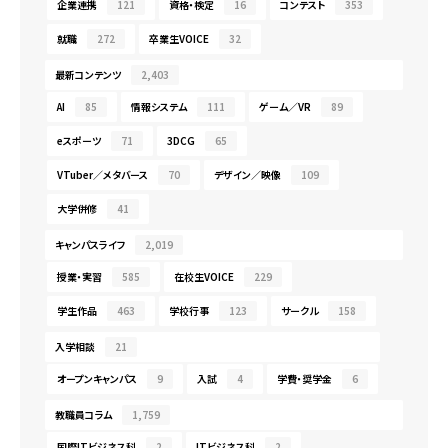
企業連携
121
資格・検定
16
コンテスト
353
就職
272
卒業生VOICE
32
最新コンテンツ
2,403
AI
85
情報システム
111
ゲーム／VR
89
eスポーツ
71
3DCG
65
VTuber／メタバース
70
デザイン／映像
109
大学併修
41
キャンパスライフ
2,019
授業・実習
585
在校生VOICE
229
学生作品
463
学校行事
123
サークル
158
入学相談
21
オープンキャンパス
9
入試
4
学費・奨学金
6
教職員コラム
1,759
国際ITビジネス科
2
ITビジネス科
2