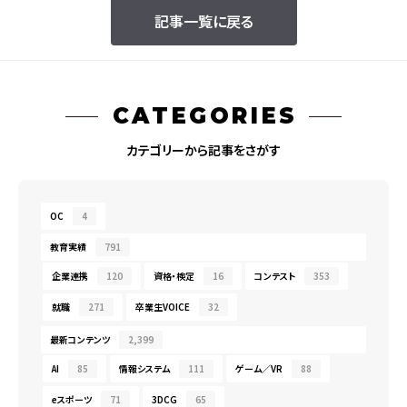
記事一覧に戻る
CATEGORIES
カテゴリーから記事をさがす
OC
4
教育実績
791
企業連携
120
資格・検定
16
コンテスト
353
就職
271
卒業生VOICE
32
最新コンテンツ
2,399
AI
85
情報システム
111
ゲーム／VR
88
eスポーツ
71
3DCG
65