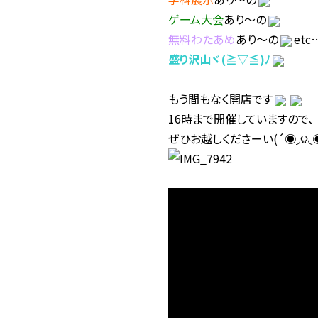
ゲーム大会
あり～の
無料わたあめ
あり～の
etc
盛り沢山ヾ(≧▽≦)ﾉ
もう間もなく開店です
16時まで開催していますので、
ぜひお越しくださーい(´◉◞౪◟◉