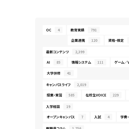
OC
4
教育実績
791
企業連携
120
資格・検定
最新コンテンツ
2,399
AI
85
情報システム
111
ゲーム／V
大学併修
41
キャンパスライフ
2,019
授業・実習
585
在校生VOICE
229
入学相談
19
オープンキャンパス
7
入試
4
学費
教職員コラム
1,756