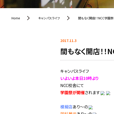
Home
キャンパスライフ
間もなく開店！！NCC学園
2017.11.3
間もなく開店！！
キャンパスライフ
いよいよ本日10時より
NCC校舎にて
学園祭が開催
されます
模擬店
あり～の
学科展示
あり～の