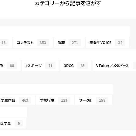
カテゴリーから記事をさがす
16
コンテスト
353
就職
271
卒業生VOICE
32
R
88
eスポーツ
71
3DCG
65
VTuber／メタバース
学生作品
463
学校行事
123
サークル
158
・奨学金
6