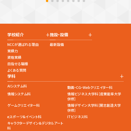
+
+
学校紹介
施設・設備
NCCが選ばれる理由
最新設備
実績力
資格実績
目指せる職種
よくある質問
+
学科
AIシステム科
動画・CG・Webクリエイター科
情報システム科
情報ビジネス大学科［産業能率大学
併修］
ゲームクリエイター科
情報デザイン大学科［開志創造大学
併修］
eスポーツ&イベント科
ITビジネス科
キャラクターデザイン&デジタルアート
科