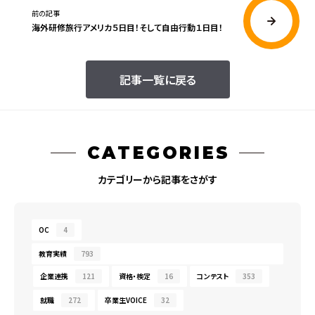
前の記事
海外研修旅行アメリカ５日目！そして自由行動１日目！
記事一覧に戻る
CATEGORIES
カテゴリーから記事をさがす
OC
4
教育実績
793
企業連携
121
資格・検定
16
コンテスト
353
就職
272
卒業生VOICE
32