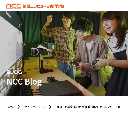
BLOG
NCC Blog
Home
キャンパスライフ
海外研修旅行６日目！自由行動２日目！青空の下でBBQ!