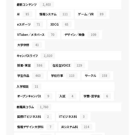
最新コンテンツ
2,403
AI
85
情報システム
111
ゲーム／VR
89
eスポーツ
71
3DCG
65
VTuber／メタバース
70
デザイン／映像
109
大学併修
41
キャンパスライフ
2,020
授業・実習
586
在校生VOICE
229
学生作品
463
学校行事
123
サークル
158
入学相談
21
オープンキャンパス
9
入試
4
学費・奨学金
6
教職員コラム
1,760
国際ITビジネス科
2
ITビジネス科
3
情報デザイン大学科
7
AIシステム科
214