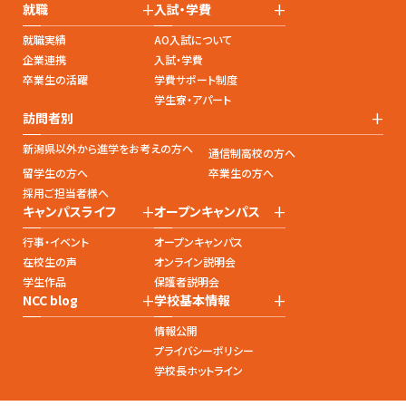
+
+
就職
入試・学費
就職実績
AO入試について
企業連携
入試・学費
卒業生の活躍
学費サポート制度
学生寮・アパート
+
訪問者別
新潟県以外から進学をお考えの方へ
通信制高校の方へ
留学生の方へ
卒業生の方へ
採用ご担当者様へ
+
+
キャンパスライフ
オープンキャンパス
行事・イベント
オープンキャンパス
在校生の声
オンライン説明会
学生作品
保護者説明会
+
+
NCC blog
学校基本情報
情報公開
プライバシーポリシー
学校長ホットライン