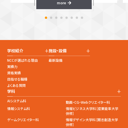
more
+
+
学校紹介
施設・設備
NCCが選ばれる理由
最新設備
実績力
資格実績
目指せる職種
よくある質問
+
学科
AIシステム科
動画・CG・Webクリエイター科
情報システム科
情報ビジネス大学科［産業能率大学
併修］
ゲームクリエイター科
情報デザイン大学科［開志創造大学
併修］