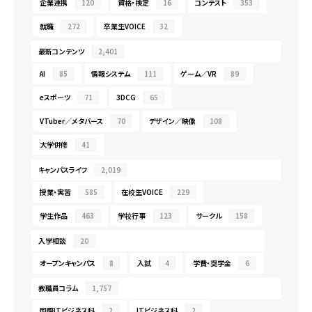
企業連携
120
資格・検定
16
コンテスト
353
就職
272
卒業生VOICE
32
最新コンテンツ
2,401
AI
85
情報システム
111
ゲーム／VR
89
eスポーツ
71
3DCG
65
VTuber／メタバース
70
デザイン／映像
108
大学併修
41
キャンパスライフ
2,019
授業・実習
585
在校生VOICE
229
学生作品
463
学校行事
123
サークル
158
入学相談
20
オープンキャンパス
8
入試
4
学費・奨学金
6
教職員コラム
1,757
国際ITビジネス科
2
ITビジネス科
2