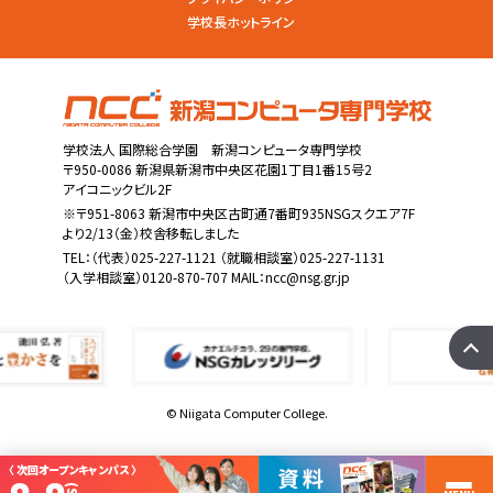
学校長ホットライン
学校法人 国際総合学園 新潟コンピュータ専門学校
〒950-0086 新潟県新潟市中央区花園1丁目1番15号2
アイコニックビル2F
※〒951-8063 新潟市中央区古町通7番町935NSGスクエア7F
より2/13（金）校舎移転しました
TEL：
（代表）025-227-1121
（就職相談室）025-227-1131
（入学相談室）0120-870-707 MAIL：
ncc@nsg.gr.jp
© Niigata Computer College.
〈 次回オープンキャンパス 〉