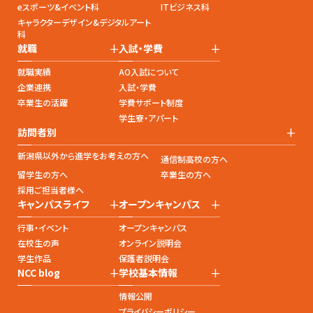
eスポーツ&イベント科
ITビジネス科
キャラクターデザイン&デジタルアート
科
+
+
就職
入試・学費
就職実績
AO入試について
企業連携
入試・学費
卒業生の活躍
学費サポート制度
学生寮・アパート
+
訪問者別
新潟県以外から進学をお考えの方へ
通信制高校の方へ
留学生の方へ
卒業生の方へ
採用ご担当者様へ
+
+
キャンパスライフ
オープンキャンパス
行事・イベント
オープンキャンパス
在校生の声
オンライン説明会
学生作品
保護者説明会
+
+
NCC blog
学校基本情報
情報公開
プライバシーポリシー