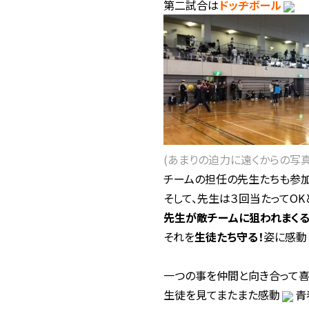
第二試合は
ドッヂボール
(あまりの迫力に遠くからの写
チームの担任の先生たちも参加
そして、先生は３回当たってOK
先生が敵チームに狙われまく
それを
生徒たち守る！
姿に感動
一つの事を仲間と向き合って喜
生徒を見てまたまた感動
青