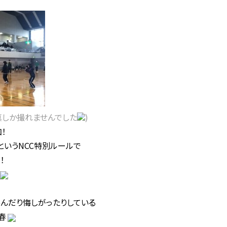
真しか撮れませんでした
)
！
というNCC特別ルールで
る
！
んだり悔しがったりしている
春