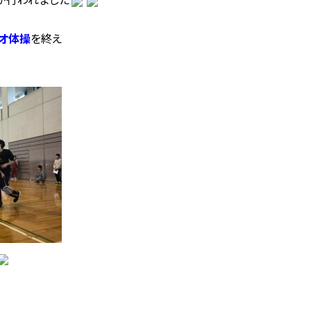
オ体操
を終え