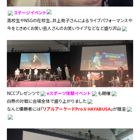
ステージイベント
高校生やNSGの在校生、井上苑子さんによるライブパフォーマンスや
今をときめくお笑い芸人さんのお笑いライブなどなど盛り沢山
NCCプレゼンツで
eスポーツ体験イベント
も開催
白熱の対戦に会場全体で盛り上がりました
なんと優勝者には『
リアルアーケードPro.V HAYABUSA
』が贈呈