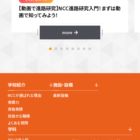
【動画で進路研究】NCC進路研究入門！まずは動
画で知ってみよう！
more
+
+
学校紹介
施設・設備
NCCが選ばれる理由
最新設備
実績力
資格実績
目指せる職種
よくある質問
+
学科
AIシステム科