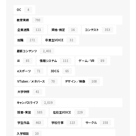
OC
4
教育実績
793
企業連携
121
資格・検定
16
コンテスト
353
就職
272
卒業生VOICE
32
最新コンテンツ
2,401
AI
85
情報システム
111
ゲーム／VR
89
eスポーツ
71
3DCG
65
VTuber／メタバース
70
デザイン／映像
108
大学併修
41
キャンパスライフ
2,019
授業・実習
585
在校生VOICE
229
学生作品
463
学校行事
123
サークル
158
入学相談
20