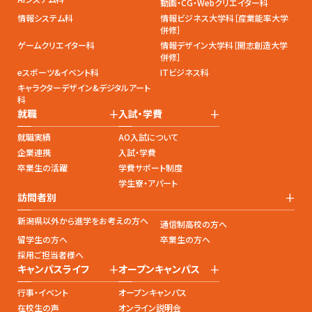
動画・CG・Webクリエイター科
情報システム科
情報ビジネス大学科［産業能率大学
併修］
ゲームクリエイター科
情報デザイン大学科［開志創造大学
併修］
eスポーツ&イベント科
ITビジネス科
キャラクターデザイン&デジタルアート
科
+
+
就職
入試・学費
就職実績
AO入試について
企業連携
入試・学費
卒業生の活躍
学費サポート制度
学生寮・アパート
+
訪問者別
新潟県以外から進学をお考えの方へ
通信制高校の方へ
留学生の方へ
卒業生の方へ
採用ご担当者様へ
+
+
キャンパスライフ
オープンキャンパス
行事・イベント
オープンキャンパス
在校生の声
オンライン説明会