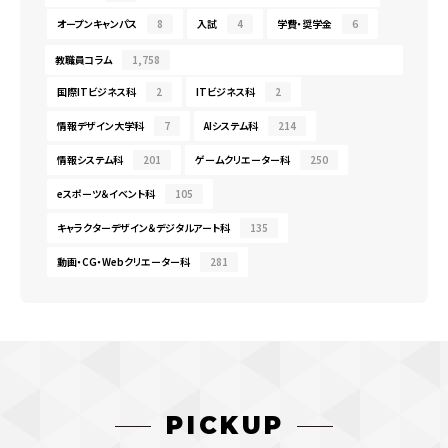
オープンキャンパス
8
入試
4
学費・奨学金
6
教職員コラム
1,758
国際ITビジネス科
2
ITビジネス科
2
情報デザイン大学科
7
AIシステム科
214
情報システム科
201
ゲームクリエーター科
250
eスポーツ＆イベント科
105
キャラクターデザイン＆デジタルアート科
135
動画・CG・Webクリエーター科
281
PICKUP