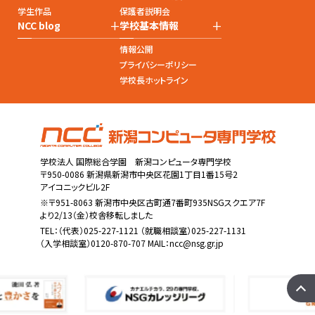
学生作品
保護者説明会
+
+
NCC blog
学校基本情報
情報公開
プライバシーポリシー
学校長ホットライン
学校法人 国際総合学園 新潟コンピュータ専門学校
〒950-0086 新潟県新潟市中央区花園1丁目1番15号2
アイコニックビル2F
※〒951-8063 新潟市中央区古町通7番町935NSGスクエア7F
より2/13（金）校舎移転しました
TEL：
（代表）025-227-1121
（就職相談室）025-227-1131
（入学相談室）0120-870-707 MAIL：
ncc@nsg.gr.jp