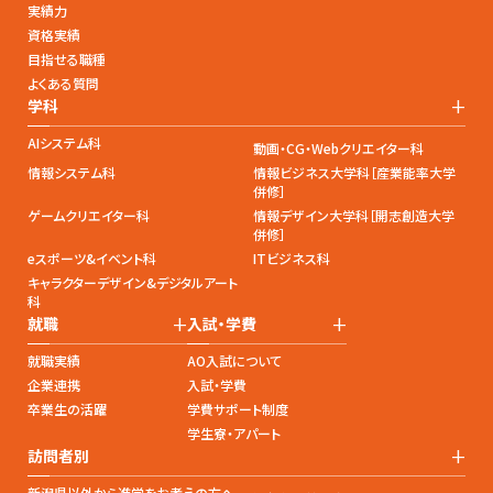
実績力
資格実績
目指せる職種
よくある質問
+
学科
AIシステム科
動画・CG・Webクリエイター科
情報システム科
情報ビジネス大学科［産業能率大学
併修］
ゲームクリエイター科
情報デザイン大学科［開志創造大学
併修］
eスポーツ&イベント科
ITビジネス科
キャラクターデザイン&デジタルアート
科
+
+
就職
入試・学費
就職実績
AO入試について
企業連携
入試・学費
卒業生の活躍
学費サポート制度
学生寮・アパート
+
訪問者別
新潟県以外から進学をお考えの方へ