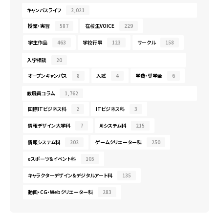
キャンパスライフ
2,021
授業・実習
587
在校生VOICE
229
学生作品
463
学校行事
123
サークル
158
入学相談
20
オープンキャンパス
8
入試
4
学費・奨学金
6
教職員コラム
1,762
国際ITビジネス科
2
ITビジネス科
3
情報デザイン大学科
7
AIシステム科
215
情報システム科
202
ゲームクリエーター科
250
eスポーツ＆イベント科
105
キャラクターデザイン＆デジタルアート科
135
動画・CG・Webクリエーター科
283