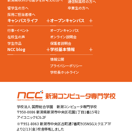
通信制高校の方へ
留学生の方へ
卒業生の方へ
採用ご担当者様へ
+
+
キャンパスライフ
オープンキャンパス
行事・イベント
オープンキャンパス
在校生の声
オンライン説明会
学生作品
保護者説明会
+
+
NCC blog
学校基本情報
情報公開
プライバシーポリシー
学校長ホットライン
学校法人 国際総合学園 新潟コンピュータ専門学校
〒950-0086 新潟県新潟市中央区花園1丁目1番15号2
アイコニックビル2F
※〒951-8063 新潟市中央区古町通7番町935NSGスクエア7F
より2/13（金）校舎移転しました