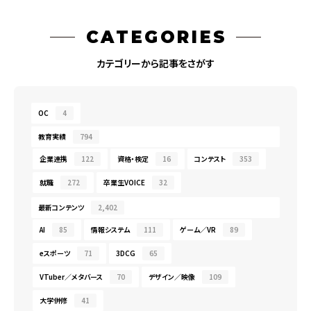
CATEGORIES
カテゴリーから記事をさがす
OC
4
教育実績
794
企業連携
122
資格・検定
16
コンテスト
353
就職
272
卒業生VOICE
32
最新コンテンツ
2,402
AI
85
情報システム
111
ゲーム／VR
89
eスポーツ
71
3DCG
65
VTuber／メタバース
70
デザイン／映像
109
大学併修
41