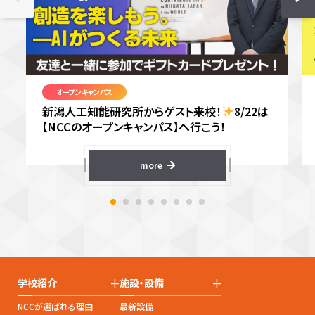
オープンキャンパス
新潟人工知能研究所からゲスト来校！
8/22は
【NCCのオープンキャンパス】へ行こう！
more
+
+
学校紹介
施設・設備
NCCが選ばれる理由
最新設備