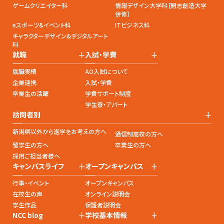
ゲームクリエイター科
情報デザイン大学科［開志創造大学
併修］
eスポーツ&イベント科
ITビジネス科
キャラクターデザイン&デジタルアート
科
+
+
就職
入試・学費
就職実績
AO入試について
企業連携
入試・学費
卒業生の活躍
学費サポート制度
学生寮・アパート
+
訪問者別
新潟県以外から進学をお考えの方へ
通信制高校の方へ
留学生の方へ
卒業生の方へ
採用ご担当者様へ
+
+
キャンパスライフ
オープンキャンパス
行事・イベント
オープンキャンパス
在校生の声
オンライン説明会
学生作品
保護者説明会
+
+
NCC blog
学校基本情報