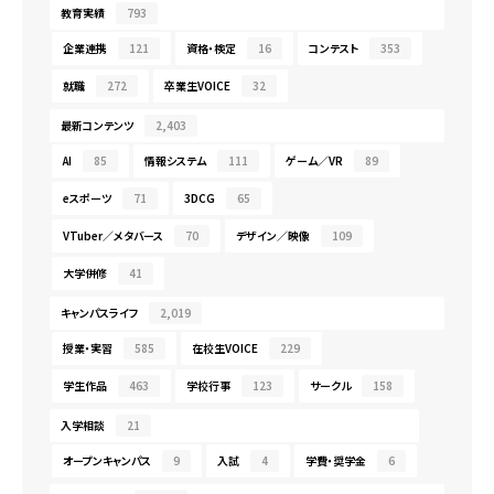
教育実績
793
企業連携
121
資格・検定
16
コンテスト
353
就職
272
卒業生VOICE
32
最新コンテンツ
2,403
AI
85
情報システム
111
ゲーム／VR
89
eスポーツ
71
3DCG
65
VTuber／メタバース
70
デザイン／映像
109
大学併修
41
キャンパスライフ
2,019
授業・実習
585
在校生VOICE
229
学生作品
463
学校行事
123
サークル
158
入学相談
21
オープンキャンパス
9
入試
4
学費・奨学金
6