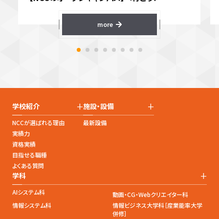
more
+
+
学校紹介
施設・設備
NCCが選ばれる理由
最新設備
実績力
資格実績
目指せる職種
よくある質問
+
学科
AIシステム科
動画・CG・Webクリエイター科
情報システム科
情報ビジネス大学科［産業能率大学
併修］