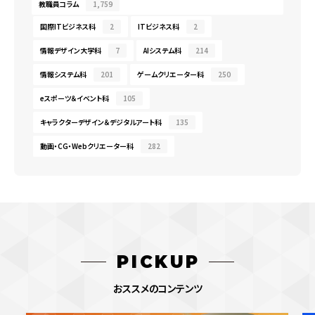
教職員コラム
1,759
国際ITビジネス科
2
ITビジネス科
2
情報デザイン大学科
7
AIシステム科
214
情報システム科
201
ゲームクリエーター科
250
eスポーツ＆イベント科
105
キャラクターデザイン＆デジタルアート科
135
動画・CG・Webクリエーター科
282
PICKUP
おススメのコンテンツ