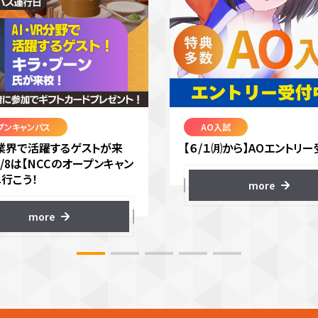
プンキャンパス
AO入試
VR業界で活躍するゲストが来
【６/１㈪から】AOエントリー
8/8は【NCCのオープンキャン
へ行こう！
more
more