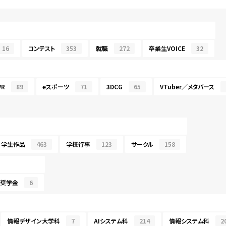
16
コンテスト
353
就職
272
卒業生VOICE
32
R
89
eスポーツ
71
3DCG
65
VTuber／メタバース
学生作品
463
学校行事
123
サークル
158
・奨学金
6
情報デザイン大学科
7
AIシステム科
214
情報システム科
2