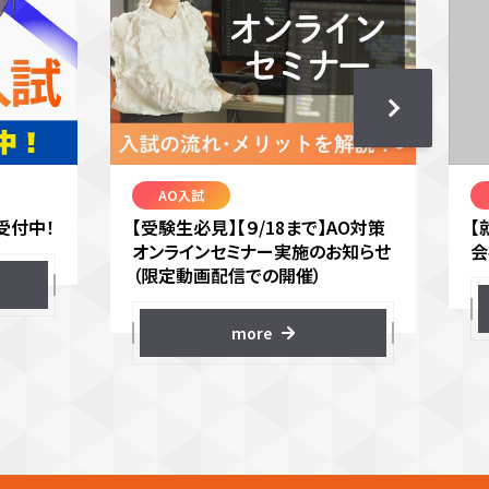
AO入試
受付中！
【受験生必見】【９/18まで】AO対策
【
オンラインセミナー実施のお知らせ
会
（限定動画配信での開催）
more