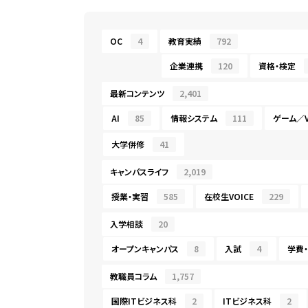
OC
4
教育実績
792
企業連携
120
資格・検定
最新コンテンツ
2,401
AI
85
情報システム
111
ゲーム／V
大学併修
41
キャンパスライフ
2,019
授業・実習
585
在校生VOICE
229
入学相談
20
オープンキャンパス
8
入試
4
学費
教職員コラム
1,757
国際ITビジネス科
2
ITビジネス科
2