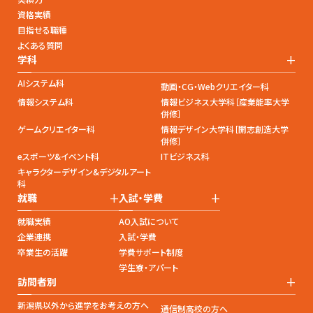
資格実績
目指せる職種
よくある質問
+
学科
AIシステム科
動画・CG・Webクリエイター科
情報システム科
情報ビジネス大学科［産業能率大学
併修］
ゲームクリエイター科
情報デザイン大学科［開志創造大学
併修］
eスポーツ&イベント科
ITビジネス科
キャラクターデザイン&デジタルアート
科
+
+
就職
入試・学費
就職実績
AO入試について
企業連携
入試・学費
卒業生の活躍
学費サポート制度
学生寮・アパート
+
訪問者別
新潟県以外から進学をお考えの方へ
通信制高校の方へ