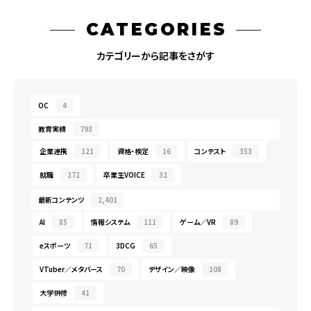
CATEGORIES
カテゴリーから記事をさがす
OC
4
教育実績
793
企業連携
121
資格・検定
16
コンテスト
353
就職
272
卒業生VOICE
32
最新コンテンツ
2,401
AI
85
情報システム
111
ゲーム／VR
89
eスポーツ
71
3DCG
65
VTuber／メタバース
70
デザイン／映像
108
大学併修
41