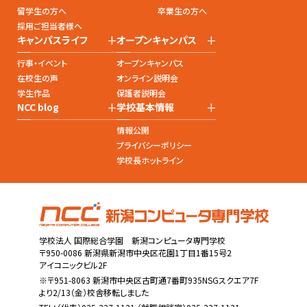
留学生の方へ
卒業生の方へ
採用ご担当者様へ
+
+
キャンパスライフ
オープンキャンパス
行事・イベント
オープンキャンパス
在校生の声
オンライン説明会
学生作品
保護者説明会
+
+
NCC blog
学校基本情報
情報公開
プライバシーポリシー
学校長ホットライン
学校法人 国際総合学園 新潟コンピュータ専門学校
〒950-0086 新潟県新潟市中央区花園1丁目1番15号2
アイコニックビル2F
※〒951-8063 新潟市中央区古町通7番町935NSGスクエア7F
より2/13（金）校舎移転しました