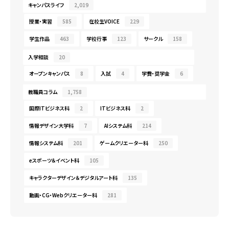
キャンパスライフ
2,019
授業・実習
585
在校生VOICE
229
学生作品
463
学校行事
123
サークル
158
入学相談
20
オープンキャンパス
8
入試
4
学費・奨学金
6
教職員コラム
1,758
国際ITビジネス科
2
ITビジネス科
2
情報デザイン大学科
7
AIシステム科
214
情報システム科
201
ゲームクリエーター科
250
eスポーツ＆イベント科
105
キャラクターデザイン＆デジタルアート科
135
動画・CG・Webクリエーター科
281