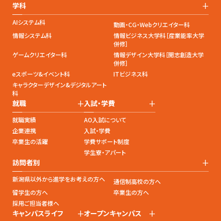
+
学科
AIシステム科
動画・CG・Webクリエイター科
情報システム科
情報ビジネス大学科［産業能率大学
併修］
ゲームクリエイター科
情報デザイン大学科［開志創造大学
併修］
eスポーツ&イベント科
ITビジネス科
キャラクターデザイン&デジタルアート
科
+
+
就職
入試・学費
就職実績
AO入試について
企業連携
入試・学費
卒業生の活躍
学費サポート制度
学生寮・アパート
+
訪問者別
新潟県以外から進学をお考えの方へ
通信制高校の方へ
留学生の方へ
卒業生の方へ
採用ご担当者様へ
+
+
キャンパスライフ
オープンキャンパス