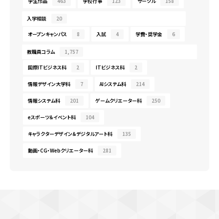
学生作品
463
学校行事
123
サークル
158
入学相談
20
オープンキャンパス
8
入試
4
学費・奨学金
6
教職員コラム
1,757
国際ITビジネス科
2
ITビジネス科
2
情報デザイン大学科
7
AIシステム科
214
情報システム科
201
ゲームクリエーター科
250
eスポーツ＆イベント科
104
キャラクターデザイン＆デジタルアート科
135
動画・CG・Webクリエーター科
281