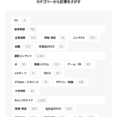
カテゴリーから記事をさがす
OC
4
教育実績
792
企業連携
120
資格・検定
16
コンテスト
353
就職
272
卒業生VOICE
32
最新コンテンツ
2,401
AI
85
情報システム
111
ゲーム／VR
89
eスポーツ
71
3DCG
65
VTuber／メタバース
70
デザイン／映像
108
大学併修
41
キャンパスライフ
2,019
授業・実習
585
在校生VOICE
229