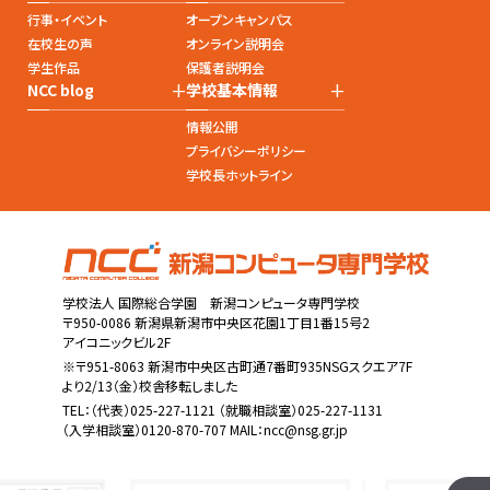
行事・イベント
オープンキャンパス
在校生の声
オンライン説明会
学生作品
保護者説明会
+
+
NCC blog
学校基本情報
情報公開
プライバシーポリシー
学校長ホットライン
学校法人 国際総合学園 新潟コンピュータ専門学校
〒950-0086 新潟県新潟市中央区花園1丁目1番15号2
アイコニックビル2F
※〒951-8063 新潟市中央区古町通7番町935NSGスクエア7F
より2/13（金）校舎移転しました
TEL：
（代表）025-227-1121
（就職相談室）025-227-1131
（入学相談室）0120-870-707 MAIL：
ncc@nsg.gr.jp