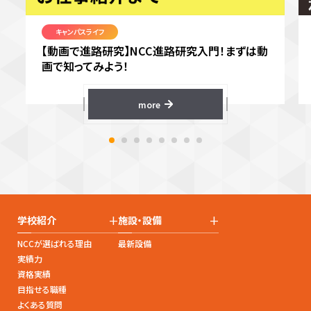
キャンパスライフ
【動画で進路研究】NCC進路研究入門！まずは動
画で知ってみよう！
more
+
+
学校紹介
施設・設備
NCCが選ばれる理由
最新設備
実績力
資格実績
目指せる職種
よくある質問